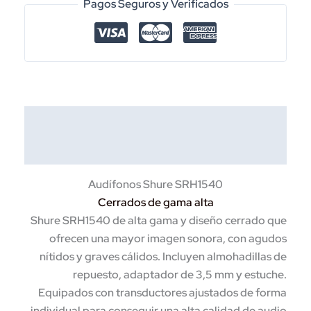
PREMIUM
Pagos Seguros y Verificados
SHURE
MOD.
SRH1540
cantidad
Descripción
Información adicional
Audífonos Shure SRH1540
Cerrados de gama alta
Shure SRH1540 de alta gama y diseño cerrado que
ofrecen una mayor imagen sonora, con agudos
nítidos y graves cálidos. Incluyen almohadillas de
repuesto, adaptador de 3,5 mm y estuche.
Equipados con transductores ajustados de forma
individual para conseguir una alta calidad de audio