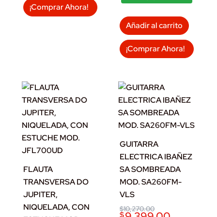
¡Comprar Ahora!
Añadir al carrito
¡Comprar Ahora!
GUITARRA
ELECTRICA IBAÑEZ
FLAUTA
SA SOMBREADA
TRANSVERSA DO
MOD. SA260FM-
JUPITER,
VLS
NIQUELADA, CON
Original
Current
$
10,270.00
9,399.00
$
price
price