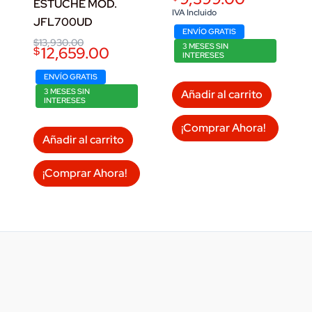
ESTUCHE MOD.
was:
is:
IVA Incluido
JFL700UD
$10,270.00.
$9,399.00.
ENVÍO GRATIS
Original
Current
$
13,930.00
3 MESES SIN
12,659.00
$
price
price
INTERESES
was:
is:
$13,930.00.
$12,659.00.
ENVÍO GRATIS
3 MESES SIN
Añadir al carrito
INTERESES
¡Comprar Ahora!
Añadir al carrito
¡Comprar Ahora!