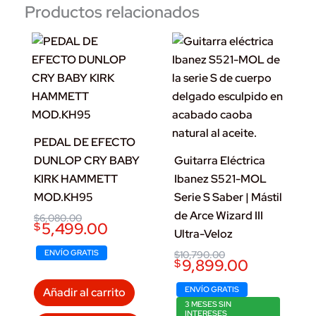
Productos relacionados
PEDAL DE EFECTO
DUNLOP CRY BABY
Guitarra Eléctrica
KIRK HAMMETT
Ibanez S521-MOL
MOD.KH95
Serie S Saber | Mástil
de Arce Wizard III
Original
Current
$
6,080.00
5,499.00
$
price
price
Ultra-Veloz
was:
is:
$6,080.00.
$5,499.00.
ENVÍO GRATIS
Original
Current
$
10,790.00
9,899.00
$
price
price
was:
is:
$10,790.00.
$9,899.00.
ENVÍO GRATIS
Añadir al carrito
3 MESES SIN
INTERESES