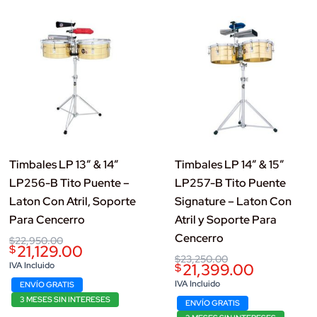
Timbales LP 13″ & 14″
Timbales LP 14″ & 15″
LP256-B Tito Puente –
LP257-B Tito Puente
Laton Con Atril, Soporte
Signature – Laton Con
Para Cencerro
Atril y Soporte Para
Cencerro
Original
Current
$
22,950.00
21,129.00
$
price
price
Original
Current
$
23,250.00
was:
is:
IVA Incluido
21,399.00
$
price
price
$22,950.00.
$21,129.00.
was:
is:
IVA Incluido
ENVÍO GRATIS
$23,250.00.
$21,399.00.
3 MESES SIN INTERESES
ENVÍO GRATIS