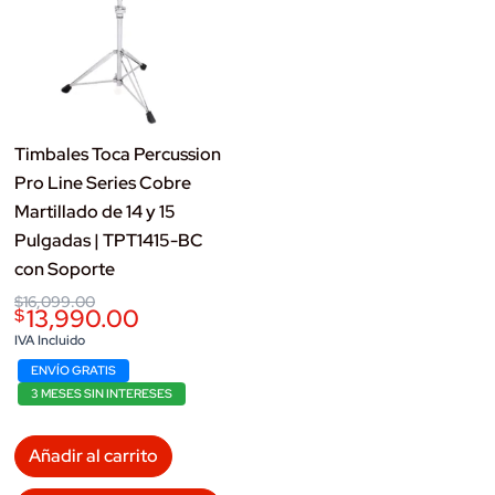
Timbales Toca Percussion
Pro Line Series Cobre
Martillado de 14 y 15
Pulgadas | TPT1415-BC
con Soporte
Original
Current
$
16,099.00
13,990.00
$
price
price
was:
is:
IVA Incluido
$16,099.00.
$13,990.00.
ENVÍO GRATIS
3 MESES SIN INTERESES
Añadir al carrito