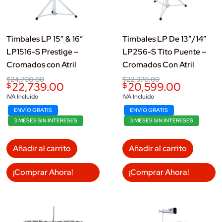
Timbales LP 15″ & 16″
Timbales LP De 13″/14″
LP1516-S Prestige –
LP256-S Tito Puente –
Cromados con Atril
Cromados Con Atril
Original
Current
Original
Current
$
24,700.00
$
22,370.00
22,739.00
20,599.00
$
$
price
price
price
price
was:
is:
was:
is:
IVA Incluido
IVA Incluido
$24,700.00.
$22,739.00.
$22,370.00.
$20,599.00.
ENVÍO GRATIS
ENVÍO GRATIS
3 MESES SIN INTERESES
3 MESES SIN INTERESES
Añadir al carrito
Añadir al carrito
¡Comprar Ahora!
¡Comprar Ahora!