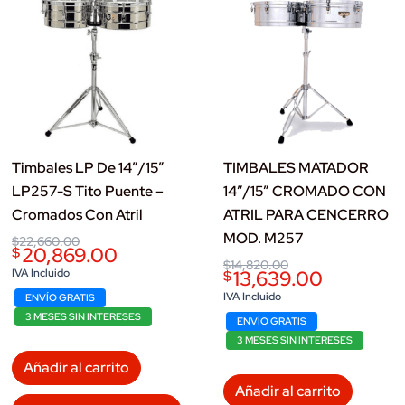
Timbales LP De 14”/15”
TIMBALES MATADOR
LP257-S Tito Puente –
14”/15” CROMADO CON
Cromados Con Atril
ATRIL PARA CENCERRO
MOD. M257
Original
Current
$
22,660.00
20,869.00
$
price
price
Original
Current
$
14,820.00
was:
is:
IVA Incluido
13,639.00
$
price
price
$22,660.00.
$20,869.00.
was:
is:
IVA Incluido
ENVÍO GRATIS
$14,820.00.
$13,639.00.
3 MESES SIN INTERESES
ENVÍO GRATIS
3 MESES SIN INTERESES
Añadir al carrito
Añadir al carrito