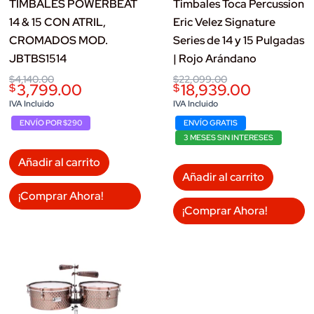
TIMBALES POWERBEAT
Timbales Toca Percussion
14 & 15 CON ATRIL,
Eric Velez Signature
CROMADOS MOD.
Series de 14 y 15 Pulgadas
JBTBS1514
| Rojo Arándano
Original
Current
Original
Current
$
4,140.00
$
22,099.00
3,799.00
18,939.00
$
$
price
price
price
price
was:
is:
was:
is:
IVA Incluido
IVA Incluido
$4,140.00.
$3,799.00.
$22,099.00.
$18,939.00.
ENVÍO POR $290
ENVÍO GRATIS
3 MESES SIN INTERESES
Añadir al carrito
Añadir al carrito
¡Comprar Ahora!
¡Comprar Ahora!