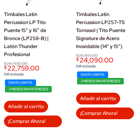
Timbales Latin
Timbales Latin
Percussion LP Tito
Percussion LP257-TS
Puente 15″ y 16″ de
Tornasol | Tito Puente
Bronce (LP258-B) |
Signature de Acero
Latón Thunder
Inoxidable (14″ y 15″)
Profesional
Original
Current
$
26,150.00
24,090.00
$
price
price
Original
Current
$
24,700.00
was:
is:
22,759.00
IVA Incluido
$
price
price
$26,150.00.
$24,090.00.
was:
is:
IVA Incluido
ENVÍO GRATIS
$24,700.00.
$22,759.00.
3 MESES SIN INTERESES
ENVÍO GRATIS
3 MESES SIN INTERESES
Añadir al carrito
Añadir al carrito
¡Comprar Ahora!
¡Comprar Ahora!