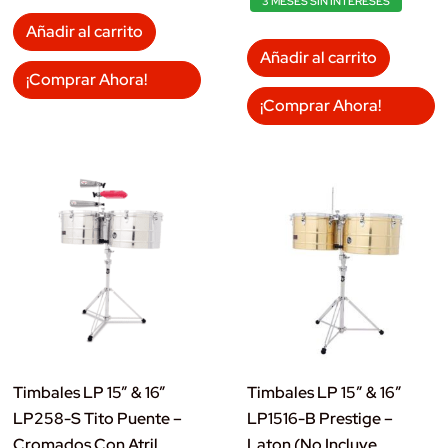
3 MESES SIN INTERESES
Añadir al carrito
Añadir al carrito
¡Comprar Ahora!
¡Comprar Ahora!
Timbales LP 15” & 16”
Timbales LP 15″ & 16″
LP258-S Tito Puente –
LP1516-B Prestige –
Cromados Con Atril
Laton (No Incluye