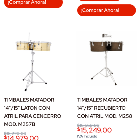
¡Comprar Ahora!
¡Comprar Ahora!
TIMBALES MATADOR
TIMBALES MATADOR
14”/15” LATON CON
14”/15” RECUBIERTO
ATRIL PARA CENCERRO
CON ATRIL MOD. M258
MOD. M257B
Original
Current
$
16,560.00
15,249.00
$
price
price
Original
Current
$
16,270.00
was:
is:
14,979.00
IVA Incluido
$
price
price