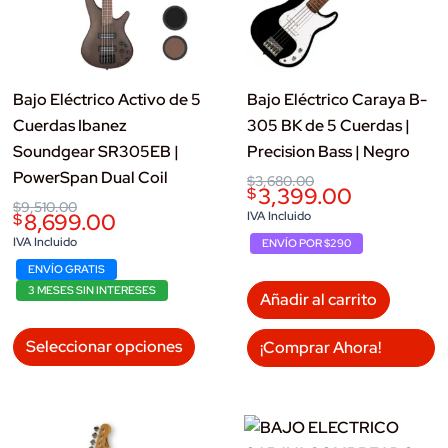
Bajo Eléctrico Activo de 5
Bajo Eléctrico Caraya B-
Cuerdas Ibanez
305 BK de 5 Cuerdas |
Soundgear SR305EB |
Precision Bass | Negro
PowerSpan Dual Coil
Original
Current
$
3,680.00
3,399.00
$
price
price
Original
Current
$
9,510.00
was:
is:
8,699.00
IVA Incluido
$
price
price
$3,680.00.
$3,399.00.
was:
is:
IVA Incluido
ENVÍO POR $290
$9,510.00.
$8,699.00.
ENVÍO GRATIS
3 MESES SIN INTERESES
Añadir al carrito
Este
Seleccionar opciones
¡Comprar Ahora!
producto
tiene
múltiples
variantes.