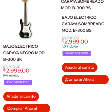
Las
opciones
BAJO ELECTRICO
se
CARAYA SOMBREADO
pueden
MOD. B-300 BS
elegir
en
Original
Current
$
3,290.00
2,999.00
$
price
price
la
BAJO ELECTRICO
was:
is:
IVA Incluido
página
$3,290.00.
$2,999.00.
CARAYA NEGRO MOD.
ENVÍO POR $290
de
B-300 BK
producto
Original
Current
$
3,290.00
Añadir al carrito
2,999.00
$
price
price
was:
is:
IVA Incluido
¡Comprar Ahora!
$3,290.00.
$2,999.00.
ENVÍO POR $290
Añadir al carrito
¡Comprar Ahora!