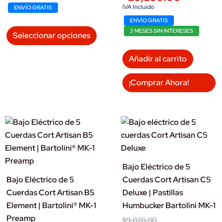
$5,570.00.
$5,099.00.
was:
is:
IVA Incluido
ENVÍO GRATIS
$27,470.00.
$25,299.00.
ENVÍO GRATIS
Este
3 MESES SIN INTERESES
Seleccionar opciones
producto
tiene
Añadir al carrito
múltiples
variantes.
¡Comprar Ahora!
Las
opciones
se
pueden
elegir
en
Bajo Eléctrico de 5
la
Bajo Eléctrico de 5
Cuerdas Cort Artisan C5
página
Cuerdas Cort Artisan B5
Deluxe | Pastillas
de
Element | Bartolini® MK-1
Humbucker Bartolini MK-1
producto
Preamp
Original
Current
$
9,070.00