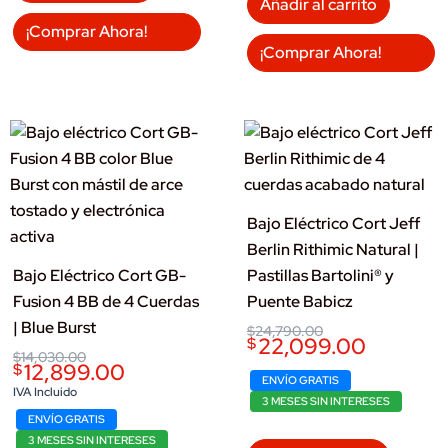
Añadir al carrito
¡Comprar Ahora!
¡Comprar Ahora!
Bajo Eléctrico Cort Jeff
Berlin Rithimic Natural |
Bajo Eléctrico Cort GB-
Pastillas Bartolini® y
Fusion 4 BB de 4 Cuerdas
Puente Babicz
| Blue Burst
Original
Current
$
24,790.00
22,099.00
$
price
price
Original
Current
$
14,030.00
was:
is:
12,899.00
$
price
price
$24,790.00.
$22,099.00.
ENVÍO GRATIS
was:
is:
IVA Incluido
3 MESES SIN INTERESES
$14,030.00.
$12,899.00.
ENVÍO GRATIS
3 MESES SIN INTERESES