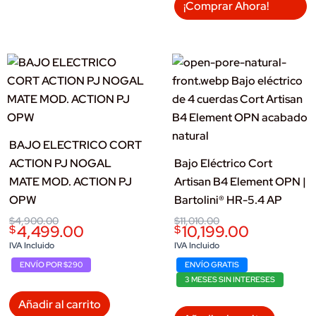
variantes.
¡Comprar Ahora!
Las
opciones
se
pueden
elegir
en
la
BAJO ELECTRICO CORT
página
ACTION PJ NOGAL
Bajo Eléctrico Cort
de
MATE MOD. ACTION PJ
Artisan B4 Element OPN |
producto
OPW
Bartolini® HR-5.4 AP
Original
Current
Original
Current
$
4,900.00
$
11,010.00
4,499.00
10,199.00
$
$
price
price
price
price
was:
is:
was:
is:
IVA Incluido
IVA Incluido
$4,900.00.
$4,499.00.
$11,010.00.
$10,199.00.
ENVÍO POR $290
ENVÍO GRATIS
3 MESES SIN INTERESES
Añadir al carrito