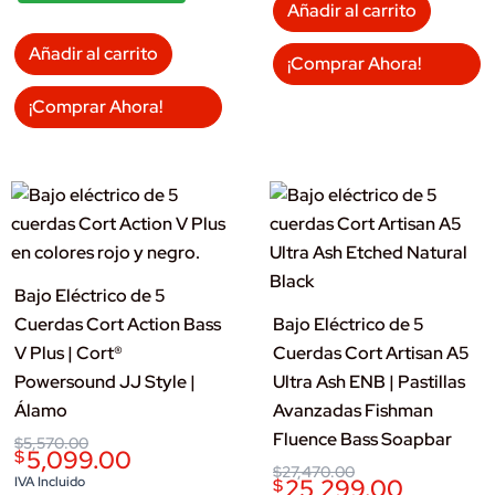
Añadir al carrito
Añadir al carrito
¡Comprar Ahora!
¡Comprar Ahora!
Bajo Eléctrico de 5
Cuerdas Cort Action Bass
Bajo Eléctrico de 5
V Plus | Cort®
Cuerdas Cort Artisan A5
Powersound JJ Style |
Ultra Ash ENB | Pastillas
Álamo
Avanzadas Fishman
Fluence Bass Soapbar
Original
Current
$
5,570.00
5,099.00
$
price
price
Original
Current
$
27,470.00
was:
is:
IVA Incluido
25,299.00
$
price
price