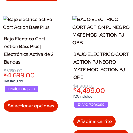
Bajo Eléctrico Cort
Action Bass Plus |
Electrónica Activa de 2
BAJO ELECTRICO CORT
Bandas
ACTION PJ NEGRO
MATE MOD. ACTION PJ
Original
Current
$
5,180.00
4,699.00
$
price
price
OPB
was:
is:
IVA Incluido
$5,180.00.
$4,699.00.
Original
Current
$
4,900.00
4,499.00
$
ENVÍO POR $290
price
price
was:
is:
IVA Incluido
$4,900.00.
$4,499.00.
Este
ENVÍO POR $290
Seleccionar opciones
producto
tiene
Añadir al carrito
múltiples