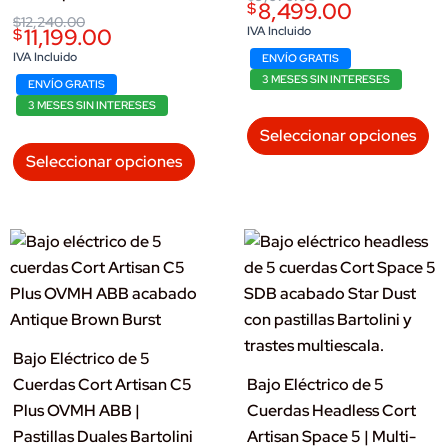
8,499.00
$
price
price
Original
Current
$
12,240.00
was:
is:
11,199.00
IVA Incluido
$
price
price
$9,070.00.
$8,499.00.
was:
is:
IVA Incluido
ENVÍO GRATIS
$12,240.00.
$11,199.00.
3 MESES SIN INTERESES
ENVÍO GRATIS
3 MESES SIN INTERESES
Es
Seleccionar opciones
Este
p
Seleccionar opciones
producto
ti
tiene
mú
múltiples
va
variantes.
L
Las
op
opciones
se
se
p
Bajo Eléctrico de 5
pueden
el
Cuerdas Cort Artisan C5
Bajo Eléctrico de 5
elegir
e
Plus OVMH ABB |
Cuerdas Headless Cort
en
la
Pastillas Duales Bartolini
Artisan Space 5 | Multi-
la
pá