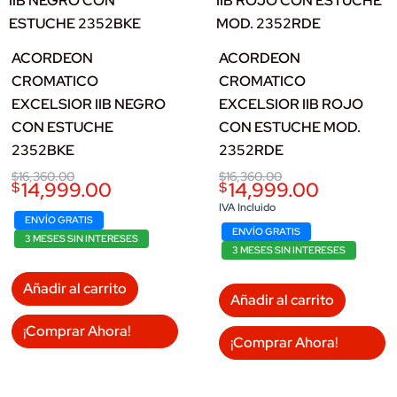
ACORDEON
ACORDEON
CROMATICO
CROMATICO
EXCELSIOR IIB NEGRO
EXCELSIOR IIB ROJO
CON ESTUCHE
CON ESTUCHE MOD.
2352BKE
2352RDE
Original
Current
Original
Current
$
16,360.00
$
16,360.00
14,999.00
14,999.00
$
$
price
price
price
price
was:
is:
was:
is:
IVA Incluido
$16,360.00.
$14,999.00.
$16,360.00.
$14,999.00.
ENVÍO GRATIS
ENVÍO GRATIS
3 MESES SIN INTERESES
3 MESES SIN INTERESES
Añadir al carrito
Añadir al carrito
¡Comprar Ahora!
¡Comprar Ahora!