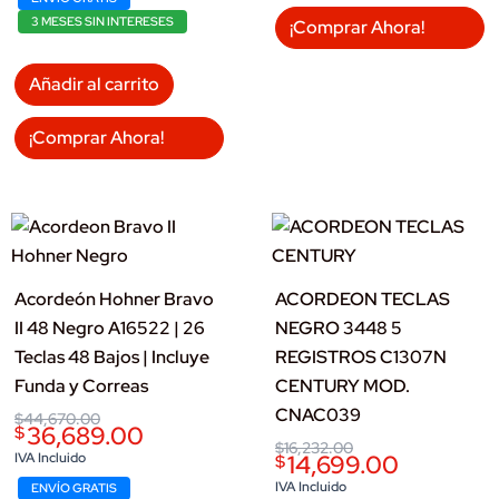
3 MESES SIN INTERESES
¡Comprar Ahora!
Añadir al carrito
¡Comprar Ahora!
Acordeón Hohner Bravo
ACORDEON TECLAS
II 48 Negro A16522 | 26
NEGRO 3448 5
Teclas 48 Bajos | Incluye
REGISTROS C1307N
Funda y Correas
CENTURY MOD.
CNAC039
Original
Current
$
44,670.00
36,689.00
$
price
price
Original
Current
$
16,232.00
was:
is:
IVA Incluido
14,699.00
$
price
price
$44,670.00.
$36,689.00.
was:
is:
IVA Incluido
ENVÍO GRATIS