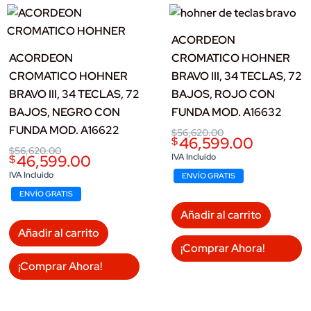
ACORDEON
ACORDEON
CROMATICO HOHNER
CROMATICO HOHNER
BRAVO III, 34 TECLAS, 72
BRAVO III, 34 TECLAS, 72
BAJOS, ROJO CON
BAJOS, NEGRO CON
FUNDA MOD. A16632
FUNDA MOD. A16622
Original
Current
$
56,620.00
46,599.00
$
price
price
Original
Current
$
56,620.00
was:
is:
46,599.00
IVA Incluido
$
price
price
$56,620.00.
$46,599.00.
was:
is:
IVA Incluido
ENVÍO GRATIS
$56,620.00.
$46,599.00.
ENVÍO GRATIS
Añadir al carrito
Añadir al carrito
¡Comprar Ahora!
¡Comprar Ahora!