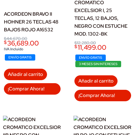
CROMATICO
EXCELSIOR I, 25
ACORDEON BRAVO II
TECLAS, 12 BAJOS,
HOHNER 26 TECLAS 48
NEGRO CON ESTUCHE
BAJOS ROJO A16532
MOD. 1302-BK
Original
Current
$
44,670.00
36,689.00
$
Original
Current
$
12,280.00
price
price
11,499.00
$
price
price
was:
is:
IVA Incluido
was:
is:
$44,670.00.
$36,689.00.
ENVÍO GRATIS
$12,280.00.
$11,499.00.
ENVÍO GRATIS
3 MESES SIN INTERESES
Añadir al carrito
Añadir al carrito
¡Comprar Ahora!
¡Comprar Ahora!