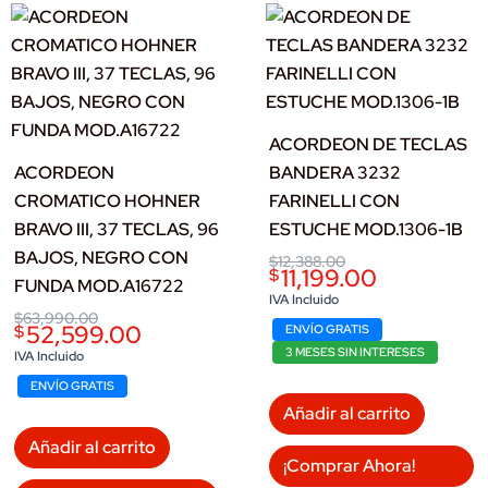
ACORDEON DE TECLAS
ACORDEON
BANDERA 3232
CROMATICO HOHNER
FARINELLI CON
BRAVO III, 37 TECLAS, 96
ESTUCHE MOD.1306-1B
BAJOS, NEGRO CON
Original
Current
$
12,388.00
11,199.00
$
price
price
FUNDA MOD.A16722
was:
is:
IVA Incluido
$12,388.00.
$11,199.00.
Original
Current
$
63,990.00
52,599.00
$
ENVÍO GRATIS
price
price
was:
is:
3 MESES SIN INTERESES
IVA Incluido
$63,990.00.
$52,599.00.
ENVÍO GRATIS
Añadir al carrito
Añadir al carrito
¡Comprar Ahora!