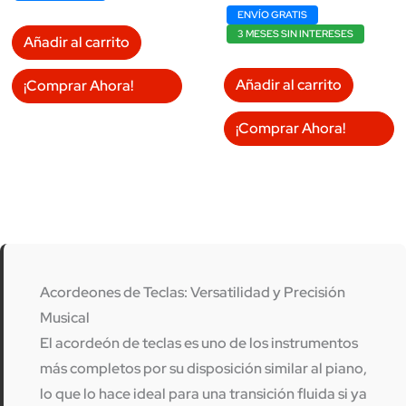
$16,232.00.
$14,699.00.
ENVÍO GRATIS
3 MESES SIN INTERESES
Añadir al carrito
Añadir al carrito
¡Comprar Ahora!
¡Comprar Ahora!
Acordeones de Teclas: Versatilidad y Precisión
Musical
El
acordeón de teclas
es uno de los instrumentos
más completos por su disposición similar al piano,
lo que lo hace ideal para una transición fluida si ya