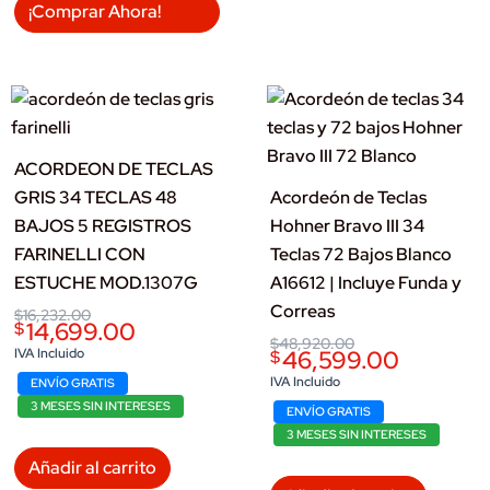
¡Comprar Ahora!
ACORDEON DE TECLAS
GRIS 34 TECLAS 48
Acordeón de Teclas
BAJOS 5 REGISTROS
Hohner Bravo III 34
FARINELLI CON
Teclas 72 Bajos Blanco
ESTUCHE MOD.1307G
A16612 | Incluye Funda y
Correas
Original
Current
$
16,232.00
14,699.00
$
price
price
Original
Current
$
48,920.00
was:
is:
IVA Incluido
46,599.00
$
price
price
$16,232.00.
$14,699.00.
was:
is:
IVA Incluido
ENVÍO GRATIS
$48,920.00.
$46,599.00.
3 MESES SIN INTERESES
ENVÍO GRATIS
3 MESES SIN INTERESES
Añadir al carrito