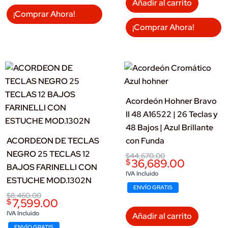
Añadir al carrito
¡Comprar Ahora!
¡Comprar Ahora!
Acordeón Hohner Bravo
II 48 A16522 | 26 Teclas y
48 Bajos | Azul Brillante
ACORDEON DE TECLAS
con Funda
NEGRO 25 TECLAS 12
Original
Current
$
44,670.00
36,689.00
$
price
price
BAJOS FARINELLI CON
was:
is:
IVA Incluido
ESTUCHE MOD.1302N
$44,670.00.
$36,689.00.
ENVÍO GRATIS
Original
Current
$
8,460.00
7,599.00
$
price
price
was:
is:
IVA Incluido
Añadir al carrito
$8,460.00.
$7,599.00.
ENVÍO GRATIS