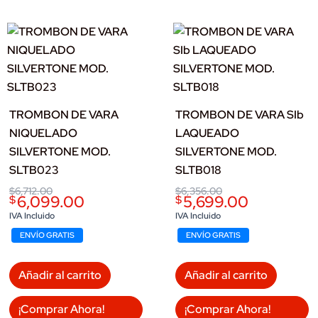
TROMBON DE VARA
TROMBON DE VARA SIb
NIQUELADO
LAQUEADO
SILVERTONE MOD.
SILVERTONE MOD.
SLTB023
SLTB018
Original
Current
Original
Current
$
6,712.00
$
6,356.00
6,099.00
5,699.00
$
$
price
price
price
price
was:
is:
was:
is:
IVA Incluido
IVA Incluido
$6,712.00.
$6,099.00.
$6,356.00.
$5,699.00.
ENVÍO GRATIS
ENVÍO GRATIS
Añadir al carrito
Añadir al carrito
¡Comprar Ahora!
¡Comprar Ahora!