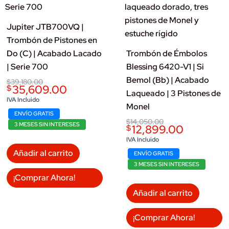
Jupiter JTB700VQ |
Trombón de Pistones en
Do (C) | Acabado Lacado
Trombón de Émbolos
| Serie 700
Blessing 6420-V1 | Si
Bemol (Bb) | Acabado
Original
Current
$
39,180.00
35,609.00
$
price
price
Laqueado | 3 Pistones de
was:
is:
IVA Incluido
Monel
$39,180.00.
$35,609.00.
ENVÍO GRATIS
Original
Current
$
14,050.00
3 MESES SIN INTERESES
12,899.00
$
price
price
was:
is:
IVA Incluido
$14,050.00.
$12,899.00.
Añadir al carrito
ENVÍO GRATIS
3 MESES SIN INTERESES
¡Comprar Ahora!
Añadir al carrito
¡Comprar Ahora!