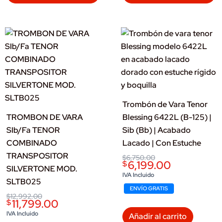
Trombón de Vara Tenor
TROMBON DE VARA
Blessing 6422L (B-125) |
SIb/Fa TENOR
Sib (Bb) | Acabado
COMBINADO
Lacado | Con Estuche
TRANSPOSITOR
Original
Current
$
6,750.00
6,199.00
$
price
price
SILVERTONE MOD.
was:
is:
IVA Incluido
SLTB025
$6,750.00.
$6,199.00.
ENVÍO GRATIS
Original
Current
$
12,992.00
11,799.00
$
price
price
was:
is:
IVA Incluido
Añadir al carrito
$12,992.00.
$11,799.00.