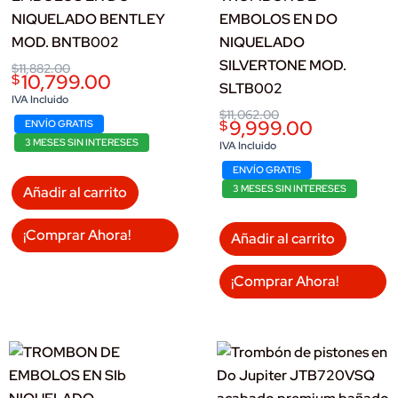
NIQUELADO BENTLEY
EMBOLOS EN DO
MOD. BNTB002
NIQUELADO
SILVERTONE MOD.
Original
Current
$
11,882.00
10,799.00
$
price
price
SLTB002
was:
is:
IVA Incluido
$11,882.00.
$10,799.00.
Original
Current
$
11,062.00
9,999.00
$
ENVÍO GRATIS
price
price
3 MESES SIN INTERESES
was:
is:
IVA Incluido
$11,062.00.
$9,999.00.
ENVÍO GRATIS
3 MESES SIN INTERESES
Añadir al carrito
¡Comprar Ahora!
Añadir al carrito
¡Comprar Ahora!