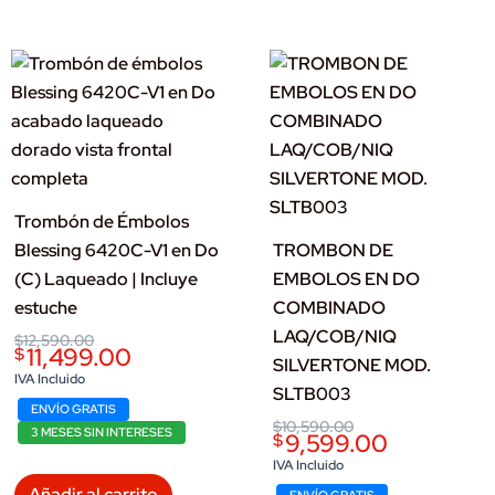
Trombón de Émbolos
Blessing 6420C-V1 en Do
TROMBON DE
(C) Laqueado | Incluye
EMBOLOS EN DO
estuche
COMBINADO
LAQ/COB/NIQ
Original
Current
$
12,590.00
11,499.00
$
price
price
SILVERTONE MOD.
was:
is:
IVA Incluido
SLTB003
$12,590.00.
$11,499.00.
ENVÍO GRATIS
Original
Current
$
10,590.00
3 MESES SIN INTERESES
9,599.00
$
price
price
was:
is:
IVA Incluido
$10,590.00.
$9,599.00.
Añadir al carrito
ENVÍO GRATIS