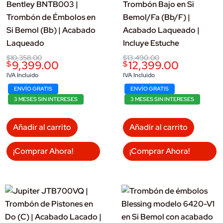
Bentley BNTB003 |
Trombón Bajo en Si
Trombón de Émbolos en
Bemol/Fa (Bb/F) |
Si Bemol (Bb) | Acabado
Acabado Laqueado |
Laqueado
Incluye Estuche
Original
Current
Original
Current
$
10,358.00
$
13,490.00
9,399.00
12,399.00
$
$
price
price
price
price
was:
is:
was:
is:
IVA Incluido
IVA Incluido
$10,358.00.
$9,399.00.
$13,490.00.
$12,399.00.
ENVÍO GRATIS
ENVÍO GRATIS
3 MESES SIN INTERESES
3 MESES SIN INTERESES
Añadir al carrito
Añadir al carrito
¡Comprar Ahora!
¡Comprar Ahora!