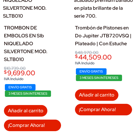
TROMBON DE
Trombón de Pistones en
EMBOLOS EN SIb
Do Jupiter JTB720VSQ |
NIQUELADO
Plateado | Con Estuche
SILVERTONE MOD.
Original
Current
$
48,970.00
44,509.00
$
price
price
SLTB010
was:
is:
IVA Incluido
$48,970.00.
$44,509.00.
Original
Current
$
10,739.00
9,699.00
$
ENVÍO GRATIS
price
price
was:
is:
3 MESES SIN INTERESES
IVA Incluido
$10,739.00.
$9,699.00.
ENVÍO GRATIS
3 MESES SIN INTERESES
Añadir al carrito
¡Comprar Ahora!
Añadir al carrito
¡Comprar Ahora!