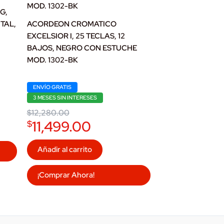
G,
TAL,
ACORDEON CROMATICO
EXCELSIOR I, 25 TECLAS, 12
BAJOS, NEGRO CON ESTUCHE
MOD. 1302-BK
Original
Current
ENVÍO GRATIS
price
price
was:
is:
3 MESES SIN INTERESES
$12,280.00.
$11,499.00.
$
12,280.00
11,499.00
$
Añadir al carrito
¡Comprar Ahora!