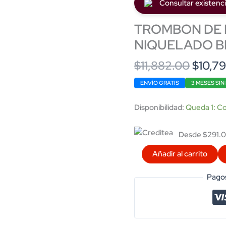
Consultar existenc
TROMBON DE 
NIQUELADO B
Origin
$
11,882.00
$
10,7
price
ENVÍO GRATIS
3 MESES SIN
was:
$11,88
Disponibilidad:
Queda 1: Co
Desde $291.0
TROMBON
Añadir al carrito
DE
EMBOLOS
Pagos
EN
DO
NIQUELADO
BENTLEY