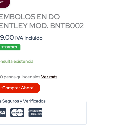
ias
EMBOLOS EN DO
ENTLEY MOD. BNTB002
al
Current
99.00
IVA Incluido
price
 INTERESES
is:
2.00.
$10,799.00.
nsulta existencia
0 pesos quincenales
Ver más
¡Comprar Ahora!
 Seguros y Verificados