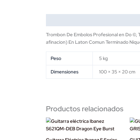
Descripción
Información adicional
Trombon De Embolos Profesional en Do ©, 
afinacion) En Laton Comun Terminado Niqu
Peso
5 kg
Dimensiones
100 × 35 × 20 cm
Productos relacionados
Guitarra Eléctrica Ibanez S Series
GUI