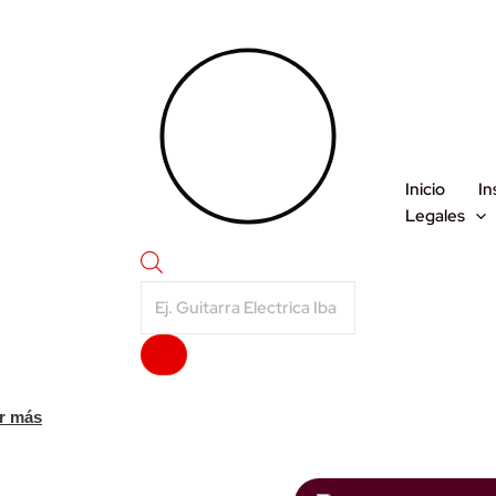
Inicio
In
Legales
Products
search
r más