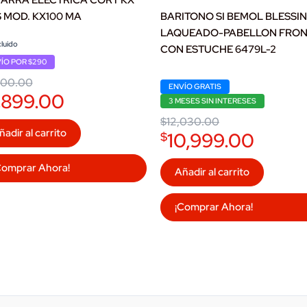
S MOD. KX100 MA
BARITONO SI BEMOL BLESSIN
LAQUEADO-PABELLON FRON
nal
ent
cluido
CON ESTUCHE 6479L-2
ÍO POR $290
00.00.
99.00.
Original
Current
400.00
ENVÍO GRATIS
price
price
,899.00
was:
is:
3 MESES SIN INTERESES
$12,030.00.
$10,999.00.
$
12,030.00
ñadir al carrito
10,999.00
$
Comprar Ahora!
Añadir al carrito
¡Comprar Ahora!