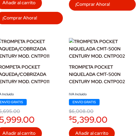
Añadir al carrito
¡Comprar Ahora!
¡Comprar Ahora!
ROMPETA POCKET
TROMPETA POCKET
AQUEDA/COBRIZADA
NIQUELADA CMT-500N
ENTURY MOD. CNTP011
CENTURY MOD. CNTP002
iginal
urrent
Original
Current
A Incluido
IVA Incluido
ice
ice
price
price
ENVÍO GRATIS
ENVÍO GRATIS
as:
:
was:
is:
6,695.00.
5,999.00.
$6,008.00.
$5,399.00.
6,695.00
$
6,008.00
5,999.00
5,399.00
$
Añadir al carrito
Añadir al carrito