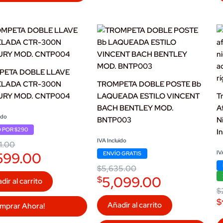
PETA DOBLE LLAVE
ELADA CTR-300N
TROMPETA DOBLE POSTE Bb
URY MOD. CNTP004
LAQUEADA ESTILO VINCENT
T
BACH BENTLEY MOD.
A
l
t
ido
BNTP003
N
 POR $290
I
.00.
.00.
Original
Current
IVA Incluido
1.00
price
price
Or
C
599.00
IV
ENVÍO GRATIS
was:
is:
pr
pr
$5,635.00.
$5,099.00.
$
5,635.00
w
is
$2
$
5,099.00
$
dir al carrito
$
$
Añadir al carrito
mprar Ahora!