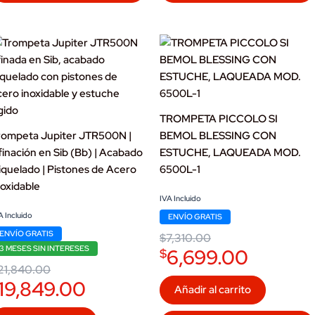
TROMPETA PICCOLO SI
rompeta Jupiter JTR500N |
BEMOL BLESSING CON
finación en Sib (Bb) | Acabado
ESTUCHE, LAQUEADA MOD.
iquelado | Pistones de Acero
6500L-1
noxidable
Original
Current
IVA Incluido
price
price
iginal
urrent
A Incluido
ENVÍO GRATIS
was:
is:
ice
ice
$7,310.00.
$6,699.00.
ENVÍO GRATIS
$
7,310.00
as:
:
1,840.00.
19,849.00.
3 MESES SIN INTERESES
6,699.00
$
21,840.00
19,849.00
Añadir al carrito