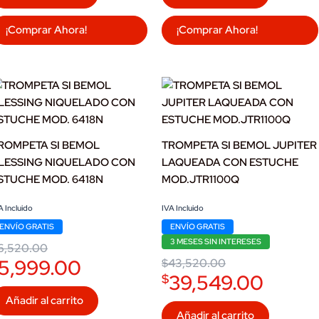
¡Comprar Ahora!
¡Comprar Ahora!
ROMPETA SI BEMOL
TROMPETA SI BEMOL JUPITER
LESSING NIQUELADO CON
LAQUEADA CON ESTUCHE
STUCHE MOD. 6418N
MOD.JTR1100Q
iginal
urrent
Original
Current
A Incluido
IVA Incluido
ice
ice
price
price
ENVÍO GRATIS
ENVÍO GRATIS
as:
:
was:
is:
6,520.00.
5,999.00.
$43,520.00.
$39,549.00.
3 MESES SIN INTERESES
6,520.00
5,999.00
$
43,520.00
39,549.00
$
Añadir al carrito
Añadir al carrito