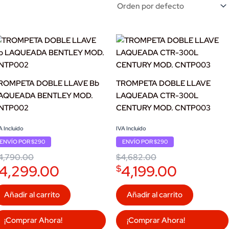
ROMPETA DOBLE LLAVE Bb
TROMPETA DOBLE LLAVE
AQUEADA BENTLEY MOD.
LAQUEADA CTR-300L
NTP002
CENTURY MOD. CNTP003
iginal
urrent
Original
Current
A Incluido
IVA Incluido
ice
ice
price
price
ENVÍO POR $290
ENVÍO POR $290
as:
:
was:
is:
4,790.00.
4,299.00.
$4,682.00.
$4,199.00.
4,790.00
$
4,682.00
4,299.00
4,199.00
$
Añadir al carrito
Añadir al carrito
¡Comprar Ahora!
¡Comprar Ahora!