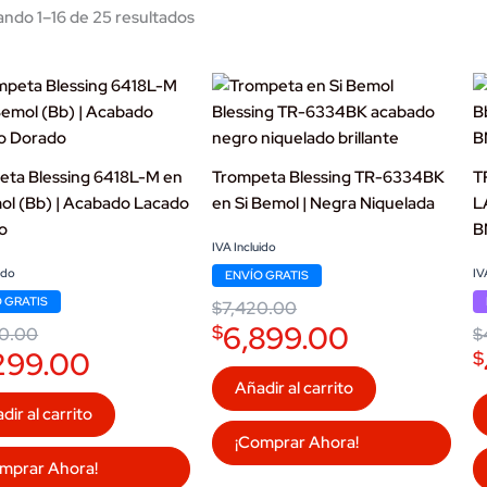
ndo 1–16 de 25 resultados
eta Blessing 6418L-M en
Trompeta Blessing TR-6334BK
T
ol (Bb) | Acabado Lacado
en Si Bemol | Negra Niquelada
L
o
B
Original
Current
IVA Incluido
price
price
l
t
Or
C
ido
IV
ENVÍO GRATIS
was:
is:
pr
pr
$7,420.00.
$6,899.00.
 GRATIS
$
7,420.00
w
is
.00.
.00.
$
$
6,899.00
$
0.00
$
299.00
$
Añadir al carrito
dir al carrito
¡Comprar Ahora!
mprar Ahora!