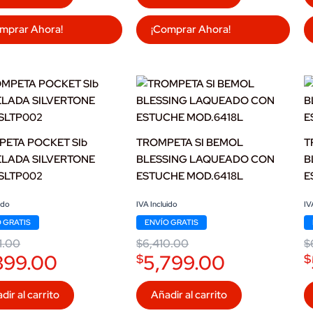
mprar Ahora!
¡Comprar Ahora!
ETA POCKET SIb
TROMPETA SI BEMOL
T
ELADA SILVERTONE
BLESSING LAQUEADO CON
B
SLTP002
ESTUCHE MOD.6418L
E
l
t
Original
Current
Or
C
ido
IVA Incluido
IV
price
price
pr
pr
 GRATIS
ENVÍO GRATIS
was:
is:
w
is
.00.
.00.
$6,410.00.
$5,799.00.
$
$
1.00
$
6,410.00
$
399.00
5,799.00
$
$
dir al carrito
Añadir al carrito