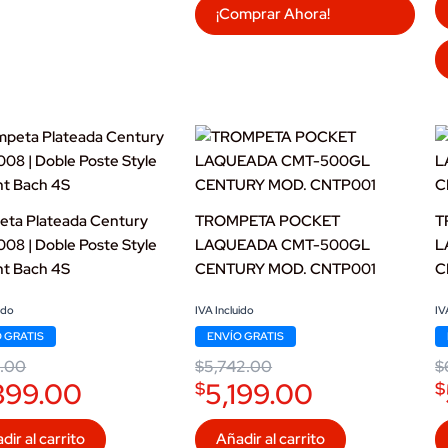
¡Comprar Ahora!
eta Plateada Century
TROMPETA POCKET
T
08 | Doble Poste Style
LAQUEADA CMT-500GL
L
nt Bach 4S
CENTURY MOD. CNTP001
C
l
t
Original
Current
Or
C
ido
IVA Incluido
IV
price
price
pr
pr
 GRATIS
ENVÍO GRATIS
was:
is:
w
is
00.
.00.
$5,742.00.
$5,199.00.
$
$
3.00
$
5,742.00
$
399.00
5,199.00
$
$
dir al carrito
Añadir al carrito