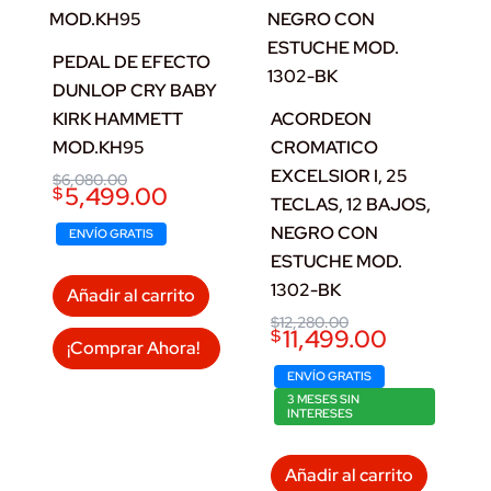
PEDAL DE EFECTO
DUNLOP CRY BABY
KIRK HAMMETT
ACORDEON
MOD.KH95
CROMATICO
EXCELSIOR I, 25
Original
Current
$
6,080.00
5,499.00
$
price
price
TECLAS, 12 BAJOS,
was:
is:
NEGRO CON
$6,080.00.
$5,499.00.
ENVÍO GRATIS
ESTUCHE MOD.
1302-BK
Añadir al carrito
Original
Current
$
12,280.00
11,499.00
$
price
price
¡Comprar Ahora!
was:
is:
$12,280.00.
$11,499.00.
ENVÍO GRATIS
3 MESES SIN
INTERESES
Añadir al carrito