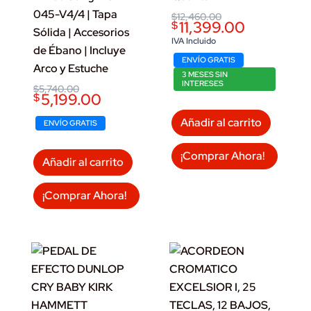
045-V4/4 | Tapa
Original
Current
$
12,460.00
11,399.00
$
price
price
Sólida | Accesorios
was:
is:
IVA Incluido
de Ébano | Incluye
$12,460.00.
$11,399.00.
ENVÍO GRATIS
Arco y Estuche
3 MESES SIN
INTERESES
Original
Current
$
5,740.00
5,199.00
$
price
price
was:
is:
Añadir al carrito
$5,740.00.
$5,199.00.
ENVÍO GRATIS
¡Comprar Ahora!
Añadir al carrito
¡Comprar Ahora!