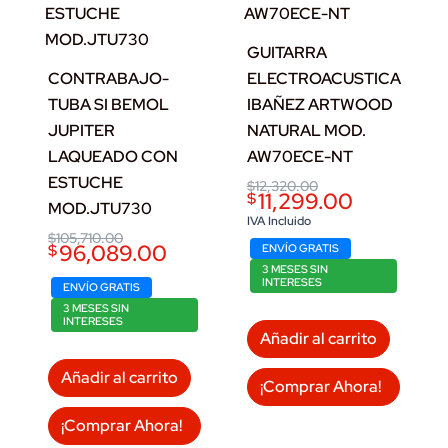
GUITARRA
CONTRABAJO-
ELECTROACUSTICA
TUBA SI BEMOL
IBAÑEZ ARTWOOD
JUPITER
NATURAL MOD.
LAQUEADO CON
AW70ECE-NT
ESTUCHE
Original
Current
$
12,320.00
11,299.00
$
price
price
MOD.JTU730
was:
is:
IVA Incluido
$12,320.00.
$11,299.00.
Original
Current
$
105,710.00
96,089.00
$
ENVÍO GRATIS
price
price
was:
is:
3 MESES SIN
INTERESES
$105,710.00.
$96,089.00.
ENVÍO GRATIS
3 MESES SIN
INTERESES
Añadir al carrito
Añadir al carrito
¡Comprar Ahora!
¡Comprar Ahora!