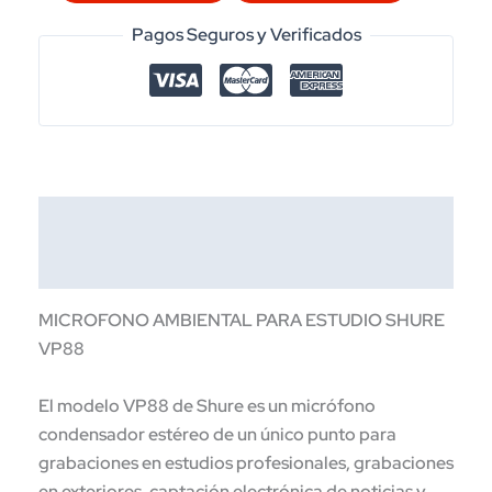
AMBIENTAL
PARA
Pagos Seguros y Verificados
ESTUDIO,
TV,
SHURE
MOD.VP88
cantidad
Descripción
Información adicional
MICROFONO AMBIENTAL PARA ESTUDIO SHURE
VP88
El modelo VP88 de Shure es un micrófono
condensador estéreo de un único punto para
grabaciones en estudios profesionales, grabaciones
en exteriores, captación electrónica de noticias y