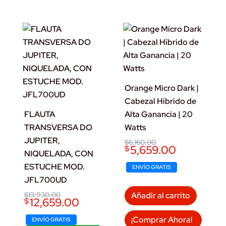
Orange Micro Dark |
Cabezal Híbrido de
FLAUTA
Alta Ganancia | 20
TRANSVERSA DO
Watts
JUPITER,
Original
Current
$
6,160.00
5,659.00
$
price
price
NIQUELADA, CON
was:
is:
ESTUCHE MOD.
$6,160.00.
$5,659.00.
ENVÍO GRATIS
JFL700UD
Original
Current
$
13,930.00
Añadir al carrito
12,659.00
$
price
price
was:
is:
¡Comprar Ahora!
$13,930.00.
$12,659.00.
ENVÍO GRATIS