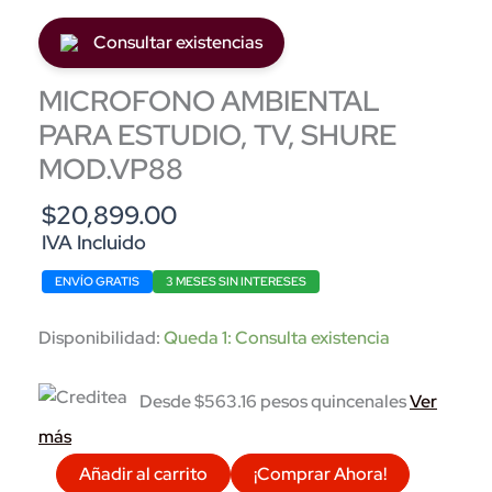
Consultar existencias
MICROFONO AMBIENTAL
PARA ESTUDIO, TV, SHURE
MOD.VP88
$
20,899.00
IVA Incluido
ENVÍO GRATIS
3 MESES SIN INTERESES
Disponibilidad:
Queda 1: Consulta existencia
Desde $563.16 pesos quincenales
Ver
más
MICROFONO
Añadir al carrito
¡Comprar Ahora!