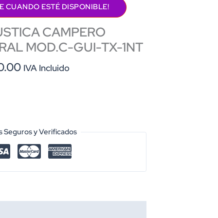
E CUANDO ESTÉ DISPONIBLE!
USTICA CAMPERO
RAL MOD.C-GUI-TX-1NT
al
Current
0.00
IVA Incluido
price
is:
.00.
$2,500.00.
 Seguros y Verificados