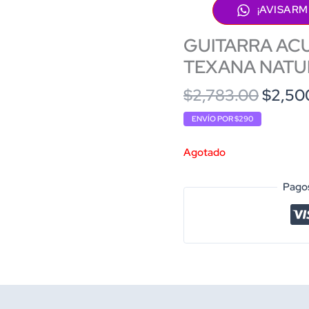
¡AVISARM
GUITARRA AC
TEXANA NATU
Origin
$
2,783.00
$
2,50
price
ENVÍO POR $290
was:
$2,783
Agotado
Pagos