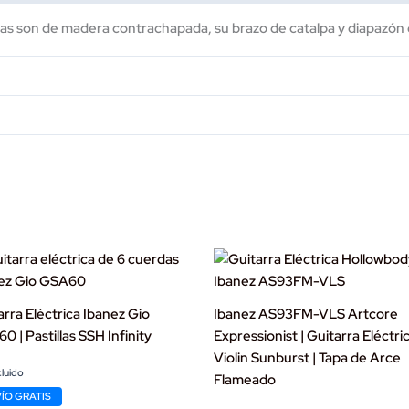
pas son de madera contrachapada, su brazo de catalpa y diapazón 
arra Eléctrica Ibanez Gio
Ibanez AS93FM-VLS Artcore
 | Pastillas SSH Infinity
Expressionist | Guitarra Eléctri
Violin Sunburst | Tapa de Arce
nal
ent
cluido
Flameado
ÍO GRATIS