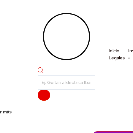
Inicio
In
Legales
Products
search
r más