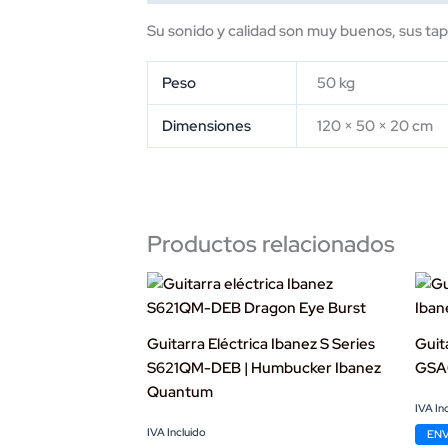
Su sonido y calidad son muy buenos, sus ta
Peso
50 kg
Dimensiones
120 × 50 × 20 cm
Productos relacionados
Guitarra Eléctrica Ibanez S Series
Guit
S621QM-DEB | Humbucker Ibanez
GSA60
Quantum
Origi
Curr
IVA In
price
price
Original
Current
IVA Incluido
ENV
was:
is: