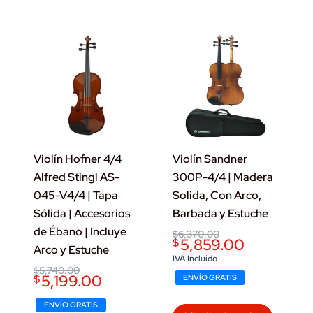
Violín Hofner 4/4
Violín Sandner
Alfred Stingl AS-
300P-4/4 | Madera
045-V4/4 | Tapa
Solida, Con Arco,
Sólida | Accesorios
Barbada y Estuche
de Ébano | Incluye
Original
Current
$
6,370.00
5,859.00
$
price
price
Arco y Estuche
was:
is:
IVA Incluido
$6,370.00.
$5,859.00.
Original
Current
$
5,740.00
5,199.00
$
ENVÍO GRATIS
price
price
was:
is:
$5,740.00.
$5,199.00.
ENVÍO GRATIS