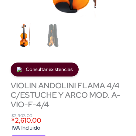
Consultar existencias
VIOLIN ANDOLINI FLAMA 4/4
C/ESTUCHE Y ARCO MOD. A-
VIO-F-4/4
Original
Current
$
2,903.00
2,610.00
$
price
price
IVA Incluido
was:
is: