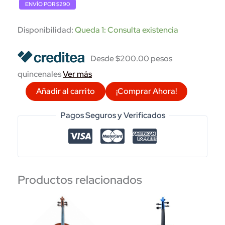
ENVÍO POR $290
$2,903.00.
$2,610.00.
Disponibilidad:
Queda 1: Consulta existencia
Desde $200.00 pesos
quincenales
Ver más
VIOLIN
Añadir al carrito
¡Comprar Ahora!
ANDOLINI
FLAMA
Pagos Seguros y Verificados
4/4
C/ESTUCHE
Y
ARCO
Productos relacionados
MOD.
A-
VIO-
F-