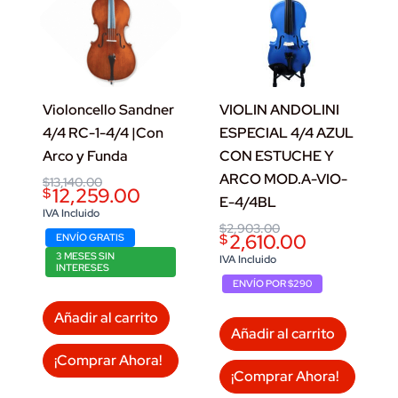
4/4
cantidad
Violoncello Sandner
VIOLIN ANDOLINI
4/4 RC-1-4/4 |Con
ESPECIAL 4/4 AZUL
Arco y Funda
CON ESTUCHE Y
ARCO MOD.A-VIO-
Original
Current
$
13,140.00
12,259.00
$
price
price
E-4/4BL
was:
is:
IVA Incluido
$13,140.00.
$12,259.00.
Original
Current
$
2,903.00
2,610.00
$
ENVÍO GRATIS
price
price
3 MESES SIN
was:
is:
IVA Incluido
INTERESES
$2,903.00.
$2,610.00.
ENVÍO POR $290
Añadir al carrito
Añadir al carrito
¡Comprar Ahora!
¡Comprar Ahora!