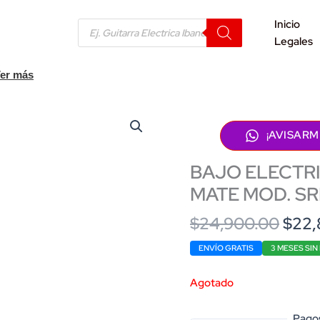
Products
Inicio
search
Legales
er más
¡AVISARM
BAJO ELECTRI
MATE MOD. S
Origi
$
24,900.00
$
22,
price
ENVÍO GRATIS
3 MESES SIN
was:
$24,
Agotado
Pagos