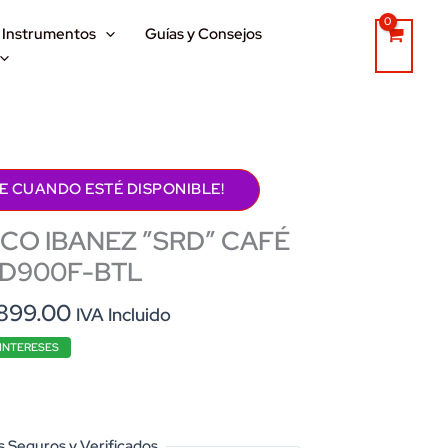
Instrumentos
Guías y Consejos
E CUANDO ESTÉ DISPONIBLE!
CO IBANEZ ”SRD” CAFÉ
RD900F-BTL
nal
Current
899.00
IVA Incluido
price
 INTERESES
is:
900.00.
$22,899.00.
 Seguros y Verificados