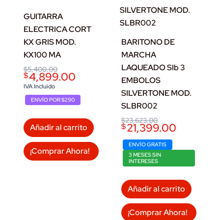
GUITARRA
ELECTRICA CORT
KX GRIS MOD.
BARITONO DE
KX100 MA
MARCHA
LAQUEADO SIb 3
Original
Current
$
5,400.00
4,899.00
$
price
price
EMBOLOS
was:
is:
IVA Incluido
SILVERTONE MOD.
$5,400.00.
$4,899.00.
ENVÍO POR $290
SLBR002
Original
Current
$
23,623.00
21,399.00
$
Añadir al carrito
price
price
was:
is:
$23,623.00.
$21,399.00.
ENVÍO GRATIS
¡Comprar Ahora!
3 MESES SIN
INTERESES
Añadir al carrito
¡Comprar Ahora!