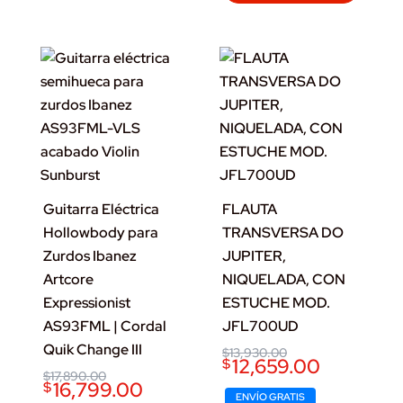
Guitarra Eléctrica
FLAUTA
Hollowbody para
TRANSVERSA DO
Zurdos Ibanez
JUPITER,
Artcore
NIQUELADA, CON
Expressionist
ESTUCHE MOD.
AS93FML | Cordal
JFL700UD
Quik Change III
Original
Current
$
13,930.00
12,659.00
$
price
price
Original
Current
$
17,890.00
was:
is:
16,799.00
$
price
price
$13,930.00.
$12,659.00.
ENVÍO GRATIS