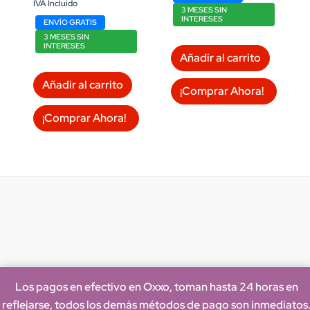
was:
is:
IVA Incluido
3 MESES SIN
$17,890.00.
$16,799.00.
INTERESES
ENVÍO GRATIS
3 MESES SIN
INTERESES
Añadir al carrito
Añadir al carrito
¡Comprar Ahora!
¡Comprar Ahora!
Los pagos en efectivo en Oxxo, toman hasta 24 horas en
reflejarse, todos los demás métodos de pago son inmediatos