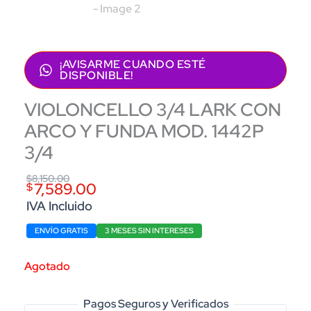
¡AVISARME CUANDO ESTÉ
DISPONIBLE!
VIOLONCELLO 3/4 LARK CON
ARCO Y FUNDA MOD. 1442P
3/4
Original
Current
$
8,150.00
7,589.00
$
price
price
IVA Incluido
was:
is:
ENVÍO GRATIS
3 MESES SIN INTERESES
$8,150.00.
$7,589.00.
Agotado
Pagos Seguros y Verificados