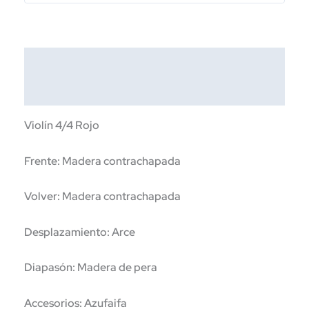
ESTUCHE
Y
ARCO
Descripción
MOD.A-
VIO-
Información adicional
E-
4/4RD
Violín 4/4 Rojo
cantidad
Frente: Madera contrachapada
Volver: Madera contrachapada
Desplazamiento: Arce
Diapasón: Madera de pera
Accesorios: Azufaifa