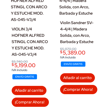
Violin Sandner SV-
VIOLIN 3/4
4-4/4 | Madera
HOFNER ALFRED
Solida, con Arco,
STINGL CON ARCO
Barbada y Estuche
Y ESTUCHE MOD.
Original
Current
$
5,870.00
5,389.00
$
price
price
AS-045-V3/4
was:
is:
IVA Incluido
$5,870.00.
$5,389.00.
Original
Current
$
5,740.00
5,199.00
$
ENVÍO GRATIS
price
price
was:
is:
IVA Incluido
$5,740.00.
$5,199.00.
ENVÍO GRATIS
Añadir al carrito
¡Comprar Ahora!
Añadir al carrito
¡Comprar Ahora!