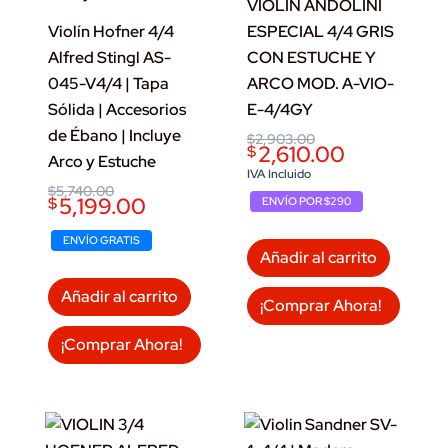
VIOLIN ANDOLINI
Violín Hofner 4/4
ESPECIAL 4/4 GRIS
Alfred Stingl AS-
CON ESTUCHE Y
045-V4/4 | Tapa
ARCO MOD. A-VIO-
Sólida | Accesorios
E-4/4GY
de Ébano | Incluye
Original
Current
$
2,903.00
2,610.00
$
price
price
Arco y Estuche
was:
is:
IVA Incluido
$2,903.00.
$2,610.00.
Original
Current
$
5,740.00
5,199.00
$
ENVÍO POR $290
price
price
was:
is:
$5,740.00.
$5,199.00.
ENVÍO GRATIS
Añadir al carrito
Añadir al carrito
¡Comprar Ahora!
¡Comprar Ahora!