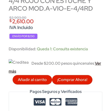
4/4 ROJO CON ESTUCHE Y
ARCO MOD.A-VIO-E-4/4RD
Original
Current
$
2,903.00
2,610.00
$
price
price
IVA Incluido
was:
is:
ENVÍO POR $290
$2,903.00.
$2,610.00.
Disponibilidad:
Queda 1: Consulta existencia
Desde $200.00 pesos quincenales
Ver
más
VIOLIN
Añadir al carrito
¡Comprar Ahora!
ANDOLINI
ESPECIAL
Pagos Seguros y Verificados
4/4
ROJO
CON