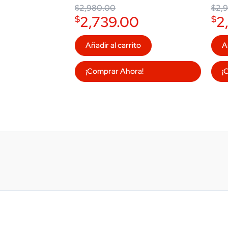
$2,980.00.
$2,739.00.
$2,9
$2,61
$
2,980.00
$
2,
2,739.00
2
$
$
Añadir al carrito
A
¡Comprar Ahora!
¡