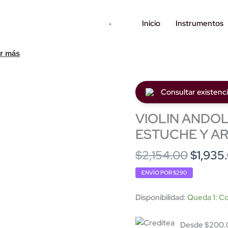
Inicio
Instrumentos
r más
Consultar existenc
VIOLIN ANDOL
ESTUCHE Y AR
Origina
$
2,154.00
$
1,935
price
ENVÍO POR $290
was:
$2,154
Disponibilidad:
Queda 1: Co
Desde $200.0