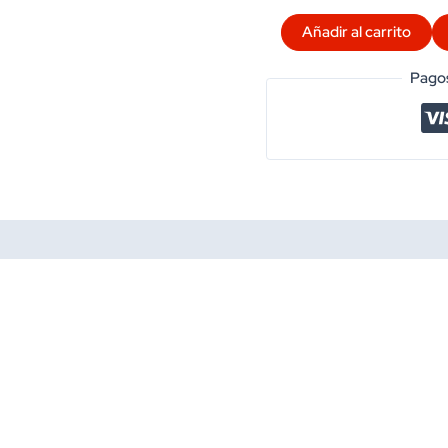
VIOLIN
Añadir al carrito
ANDOLINI
4/4
Pagos
NEGRO
CON
ESTUCHE
Y
ARCO
MOD.A-
VIO-
B-
4/4
cantidad