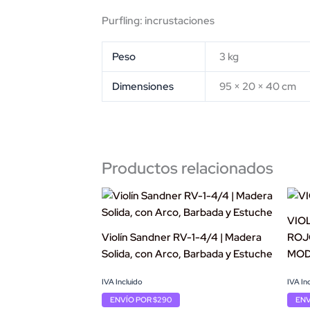
Purfling: incrustaciones
Peso
3 kg
Dimensiones
95 × 20 × 40 cm
Productos relacionados
VIOL
Violín Sandner RV-1-4/4 | Madera
ROJ
Solida, con Arco, Barbada y Estuche
MOD
Original
Current
Origi
Curr
IVA Incluido
IVA In
price
price
price
price
ENVÍO POR $290
ENV
was:
is:
was:
is: