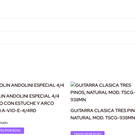
IN ANDOLINI ESPECIAL 4/4
O CON ESTUCHE Y ARCO
.A-VIO-E-4/4RD
GUITARRA CLASICA TRES PIN
NATURAL MOD. TSCG-938MN
nal
ent
cluido
Original
Current
ÍO POR $290
ENVÍO POR $290