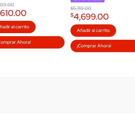
price
price
03.00.
0.00.
903.00
was:
is:
$
5,110.00
$5,110.00.
$4,699.00.
,610.00
4,699.00
$
ñadir al carrito
Añadir al carrito
Comprar Ahora!
¡Comprar Ahora!