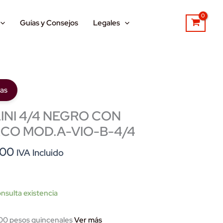
Guías y Consejos
Legales
ias
INI 4/4 NEGRO CON
CO MOD.A-VIO-B-4/4
l
Current
.00
IVA Incluido
price
is:
.00.
$1,935.00.
nsulta existencia
0 pesos quincenales
Ver más