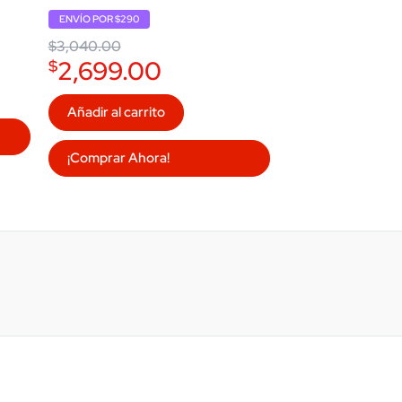
Original
Current
ENVÍO POR $290
price
price
was:
is:
$
3,040.00
$3,040.00.
$2,699.00.
2,699.00
$
Añadir al carrito
¡Comprar Ahora!