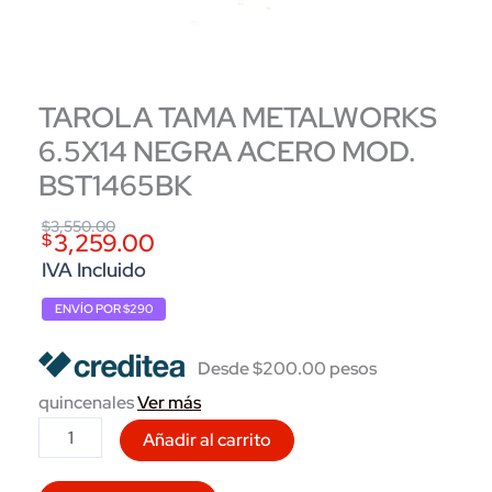
TAROLA TAMA METALWORKS
6.5X14 NEGRA ACERO MOD.
BST1465BK
Original
Current
$
3,550.00
3,259.00
$
price
price
IVA Incluido
was:
is:
ENVÍO POR $290
$3,550.00.
$3,259.00.
Desde $200.00 pesos
quincenales
Ver más
TAROLA
Añadir al carrito
TAMA
METALWORKS