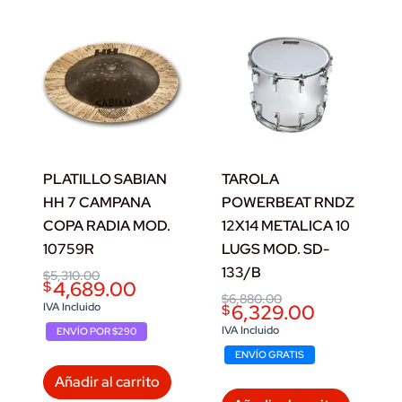
PLATILLO SABIAN
TAROLA
HH 7 CAMPANA
POWERBEAT RNDZ
COPA RADIA MOD.
12X14 METALICA 10
10759R
LUGS MOD. SD-
133/B
Original
Current
$
5,310.00
4,689.00
$
price
price
Original
Current
$
6,880.00
was:
is:
IVA Incluido
6,329.00
$
price
price
$5,310.00.
$4,689.00.
was:
is:
IVA Incluido
ENVÍO POR $290
$6,880.00.
$6,329.00.
ENVÍO GRATIS
Añadir al carrito