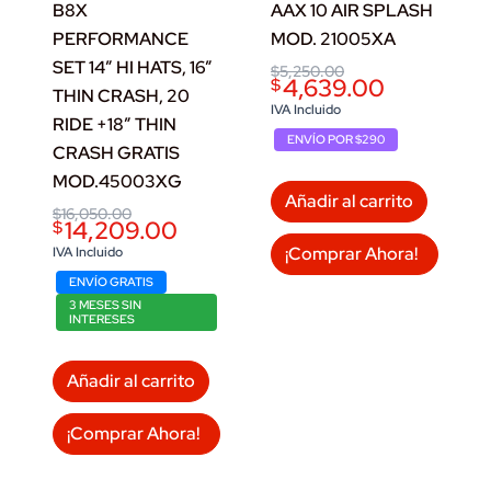
B8X
AAX 10 AIR SPLASH
PERFORMANCE
MOD. 21005XA
SET 14” HI HATS, 16”
Original
Current
$
5,250.00
4,639.00
$
price
price
THIN CRASH, 20
was:
is:
IVA Incluido
RIDE +18” THIN
$5,250.00.
$4,639.00.
ENVÍO POR $290
CRASH GRATIS
MOD.45003XG
Añadir al carrito
Original
Current
$
16,050.00
14,209.00
$
price
price
was:
is:
¡Comprar Ahora!
IVA Incluido
$16,050.00.
$14,209.00.
ENVÍO GRATIS
3 MESES SIN
INTERESES
Añadir al carrito
¡Comprar Ahora!