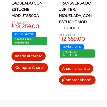
LAQUEADO CON
TRANSVERSA DO
ESTUCHE
JUPITER,
MOD.JTS500A
NIQUELADA, CON
ESTUCHE MOD.
Original
Current
$
31,100.00
28,259.00
$
price
price
JFL700UD
was:
is:
$31,100.00.
$28,259.00.
ENVÍO GRATIS
Original
Current
$
13,930.00
12,659.00
$
price
price
3 MESES SIN
INTERESES
was:
is:
$13,930.00.
$12,659.00.
ENVÍO GRATIS
3 MESES SIN
INTERESES
Añadir al carrito
¡Comprar Ahora!
Añadir al carrito
¡Comprar Ahora!