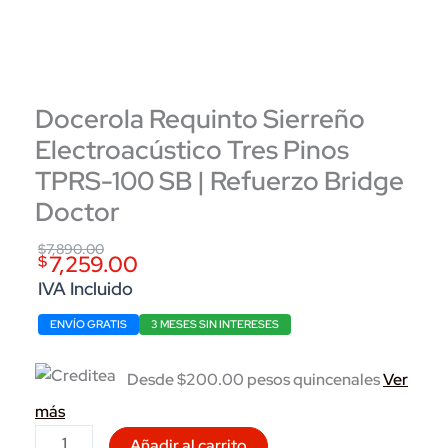
Docerola Requinto Sierreño
Electroacústico Tres Pinos
TPRS-100 SB | Refuerzo Bridge
Doctor
Original
Current
$
7,890.00
7,259.00
$
price
price
IVA Incluido
was:
is:
ENVÍO GRATIS
3 MESES SIN INTERESES
$7,890.00.
$7,259.00.
Desde $200.00 pesos quincenales
Ver
más
Docerola
Añadir al carrito