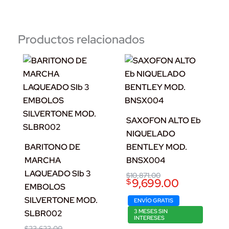
Productos relacionados
SAXOFON ALTO Eb
NIQUELADO
BARITONO DE
BENTLEY MOD.
MARCHA
BNSX004
LAQUEADO SIb 3
Original
Current
$
10,871.00
9,699.00
$
price
price
EMBOLOS
was:
is:
SILVERTONE MOD.
$10,871.00.
$9,699.00.
ENVÍO GRATIS
3 MESES SIN
SLBR002
INTERESES
Original
Current
$
23,623.00