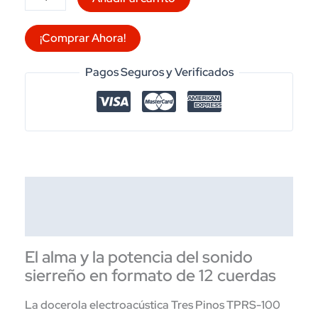
Requinto
Sierreño
¡Comprar Ahora!
Electroacústico
Tres
Pagos Seguros y Verificados
Pinos
TPRS-
100
SB
|
Refuerzo
Descripción
Bridge
Doctor
Información adicional
cantidad
El alma y la potencia del sonido
sierreño en formato de 12 cuerdas
La docerola electroacústica Tres Pinos TPRS-100