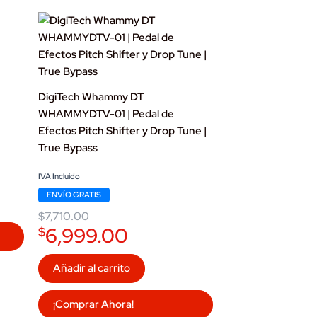
DigiTech Whammy DT
WHAMMYDTV-01 | Pedal de
Efectos Pitch Shifter y Drop Tune |
True Bypass
Original
Current
IVA Incluido
price
price
ENVÍO GRATIS
was:
is:
$7,710.00.
$6,999.00.
$
7,710.00
6,999.00
$
Añadir al carrito
¡Comprar Ahora!