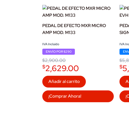
PEDAL DE EFECTO MXR MICRO
PED
AMP MOD. M133
SIG
Original
Current
Origi
Curr
IVA Incluido
IVA In
price
price
price
price
ENVÍO POR $290
ENV
was:
is:
was:
is:
$2,900.00.
$2,629.00.
$5,8
$5,19
$
2,900.00
$
5,
2,629.00
5
$
$
Añadir al carrito
A
¡Comprar Ahora!
¡