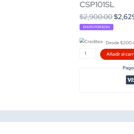
CSP101SL
Origin
$
2,900.00
$
2,62
price
ENVÍO POR $290
was:
$2,90
Desde $200.0
PEDAL
Añadir al carr
DE
EFECTO
Pagos
MXR
PH90
MOD.
CSP101SL
cantidad