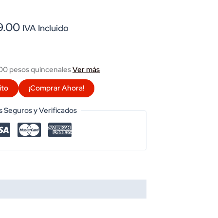
al
Current
9.00
IVA Incluido
price
is:
0.00.
$2,629.00.
0 pesos quincenales
Ver más
ito
¡Comprar Ahora!
 Seguros y Verificados