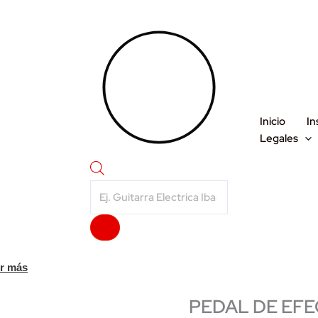
Inicio
In
Legales
Products
search
r más
PEDAL DE EF