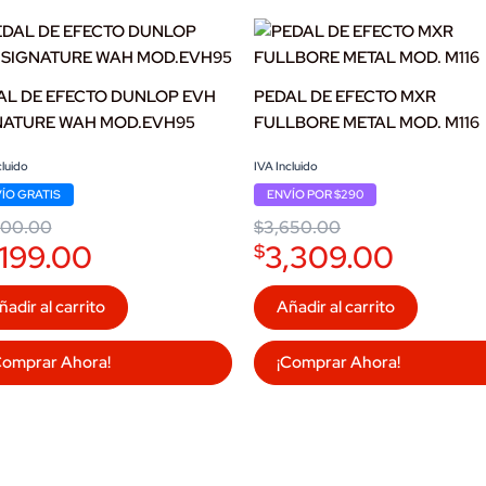
AL DE EFECTO DUNLOP EVH
PEDAL DE EFECTO MXR
NATURE WAH MOD.EVH95
FULLBORE METAL MOD. M116
nal
ent
Original
Current
cluido
IVA Incluido
price
price
ÍO GRATIS
ENVÍO POR $290
was:
is:
00.00.
9.00.
$3,650.00.
$3,309.00.
800.00
$
3,650.00
,199.00
3,309.00
$
ñadir al carrito
Añadir al carrito
Comprar Ahora!
¡Comprar Ahora!