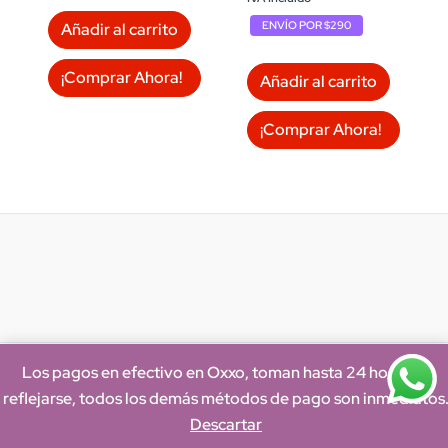
$4,320.00.
$3,969.00.
ENVÍO POR $290
Añadir al carrito
¡Comprar Ahora!
Añadir al carrito
¡Comprar Ahora!
Los pagos en efectivo en Oxxo, toman hasta 24 horas en
reflejarse, todos los demás métodos de pago son inmediatos
Descartar