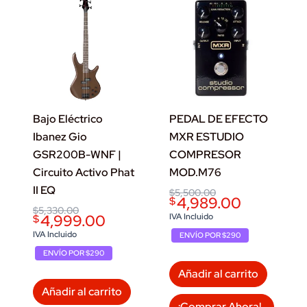
Bajo Eléctrico
PEDAL DE EFECTO
Ibanez Gio
MXR ESTUDIO
GSR200B-WNF |
COMPRESOR
Circuito Activo Phat
MOD.M76
II EQ
Original
Current
$
5,500.00
4,989.00
$
price
price
Original
Current
$
5,330.00
was:
is:
4,999.00
IVA Incluido
$
price
price
$5,500.00.
$4,989.00.
was:
is:
IVA Incluido
ENVÍO POR $290
$5,330.00.
$4,999.00.
ENVÍO POR $290
Añadir al carrito
Añadir al carrito
¡Comprar Ahora!