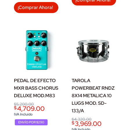
¡Comprar Ahora!
PEDAL DE EFECTO
TAROLA
MXR BASS CHORUS
POWERBEAT RNDZ
DELUXE MOD.M83
8X14 METALICA 10
LUGS MOD. SD-
Original
Current
$
5,200.00
4,709.00
$
price
price
133/A
was:
is:
IVA Incluido
$5,200.00.
$4,709.00.
Original
Current
$
4,320.00
3,969.00
$
ENVÍO POR $290
price
price
was:
is:
IVA Incluido