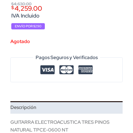
Original
Current
$
4,630.00
4,259.00
$
price
price
IVA Incluido
was:
is:
ENVÍO POR $290
$4,630.00.
$4,259.00.
Agotado
Pagos Seguros y Verificados
Descripción
GUITARRA ELECTROACUSTICA TRES PINOS
NATURAL TPCE-0600 NT