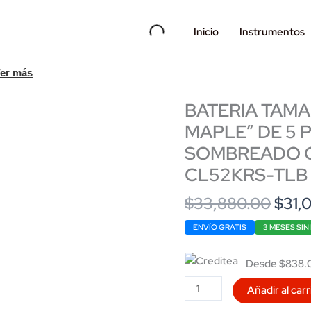
Inicio
Instrumentos
er más
BATERIA TAMA
MAPLE” DE 5
SOMBREADO C
CL52KRS-TLB
Origi
$
33,880.00
$
31,
price
ENVÍO GRATIS
3 MESES SIN
was:
$33,
Desde $838.0
BATERIA
Añadir al carr
TAMA