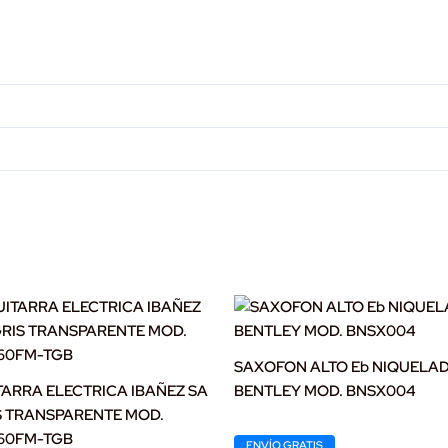
SAXOFON ALTO Eb NIQUELA
TARRA ELECTRICA IBAÑEZ SA
BENTLEY MOD. BNSX004
S TRANSPARENTE MOD.
Original
Current
60FM-TGB
ENVÍO GRATIS