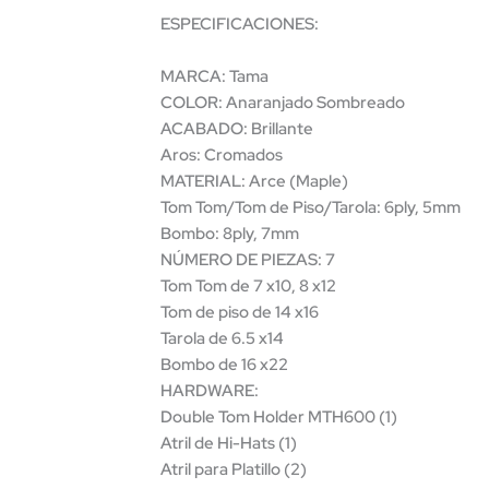
ESPECIFICACIONES:
MARCA: Tama
COLOR: Anaranjado Sombreado
ACABADO: Brillante
Aros: Cromados
MATERIAL: Arce (Maple)
Tom Tom/Tom de Piso/Tarola: 6ply, 5mm
Bombo: 8ply, 7mm
NÚMERO DE PIEZAS: 7
Tom Tom de 7 x10, 8 x12
Tom de piso de 14 x16
Tarola de 6.5 x14
Bombo de 16 x22
HARDWARE:
Double Tom Holder MTH600 (1)
Atril de Hi-Hats (1)
Atril para Platillo (2)