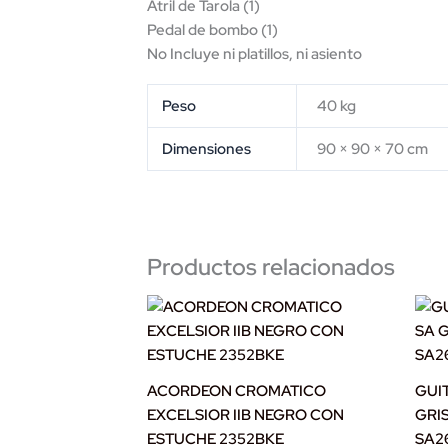
Atril de Tarola (1)
Pedal de bombo (1)
No Incluye ni platillos, ni asiento
Peso
40 kg
Dimensiones
90 × 90 × 70 cm
Productos relacionados
ACORDEON CROMATICO
GUI
EXCELSIOR IIB NEGRO CON
GRI
ESTUCHE 2352BKE
SA2