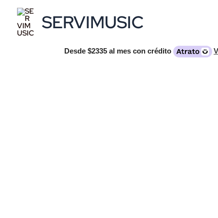
Ir
SERVIMUSIC
al
contenido
Desde
$2335
al mes con crédito
V