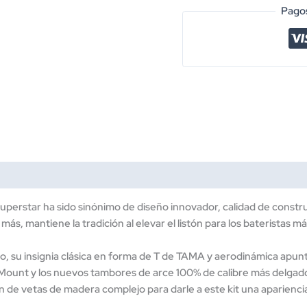
''SUPERSTAR
Pagos
CLASSIC
MAPLE''
DE
5
PZAS.
ANARANJADO
SOMBREADO
CON
ATRILES
MOD.
CL52KRS-
TLB
perstar ha sido sinónimo de diseño innovador, calidad de constru
cantidad
más, mantiene la tradición al elevar el listón para los bateristas m
do, su insignia clásica en forma de T de TAMA y aerodinámica apunt
Mount y los nuevos tambores de arce 100% de calibre más delgado 
e vetas de madera complejo para darle a este kit una apariencia 