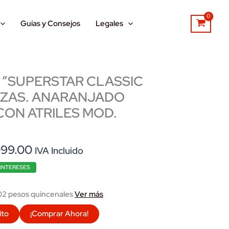
Guías y Consejos
Legales
 ”SUPERSTAR CLASSIC
 PZAS. ANARANJADO
ON ATRILES MOD.
nal
Current
099.00
IVA Incluido
price
 INTERESES
is:
880.00.
$31,099.00.
2 pesos quincenales
Ver más
ito
¡Comprar Ahora!