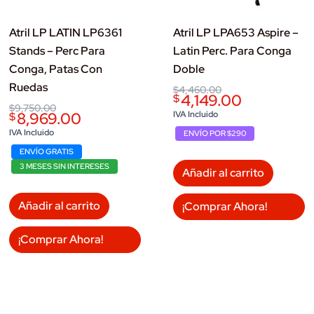
Atril LP LATIN LP6361
Atril LP LPA653 Aspire –
Stands – Perc Para
Latin Perc. Para Conga
Conga, Patas Con
Doble
Ruedas
Original
Current
$
4,460.00
4,149.00
$
price
price
Original
Current
$
9,750.00
was:
is:
8,969.00
IVA Incluido
$
price
price
$4,460.00.
$4,149.00.
was:
is:
IVA Incluido
ENVÍO POR $290
$9,750.00.
$8,969.00.
ENVÍO GRATIS
3 MESES SIN INTERESES
Añadir al carrito
Añadir al carrito
¡Comprar Ahora!
¡Comprar Ahora!