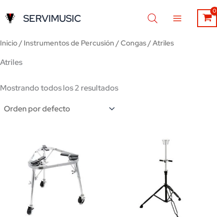
Ir
SERVIMUSIC
al
contenido
Inicio
/
Instrumentos de Percusión
/
Congas
/ Atriles
Atriles
Mostrando todos los 2 resultados