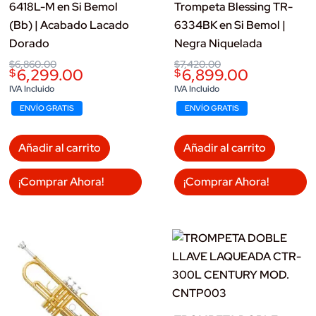
6418L-M en Si Bemol
Trompeta Blessing TR-
(Bb) | Acabado Lacado
6334BK en Si Bemol |
Dorado
Negra Niquelada
Original
Current
Original
Current
$
6,860.00
$
7,420.00
6,299.00
6,899.00
$
$
price
price
price
price
was:
is:
was:
is:
IVA Incluido
IVA Incluido
$6,860.00.
$6,299.00.
$7,420.00.
$6,899.00.
ENVÍO GRATIS
ENVÍO GRATIS
Añadir al carrito
Añadir al carrito
¡Comprar Ahora!
¡Comprar Ahora!