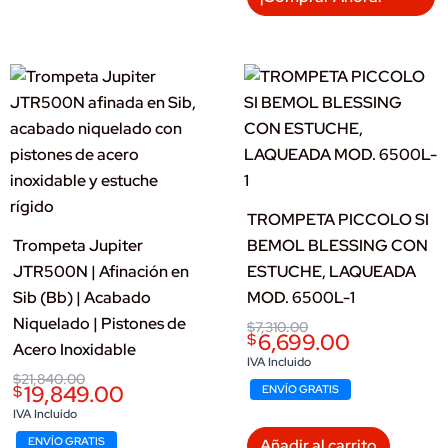
TROMPETA PICCOLO SI
Trompeta Jupiter
BEMOL BLESSING CON
JTR500N | Afinación en
ESTUCHE, LAQUEADA
Sib (Bb) | Acabado
MOD. 6500L-1
Niquelado | Pistones de
Original
Current
$
7,310.00
6,699.00
$
price
price
Acero Inoxidable
was:
is:
IVA Incluido
$7,310.00.
$6,699.00.
Original
Current
$
21,840.00
19,849.00
$
ENVÍO GRATIS
price
price
was:
is:
IVA Incluido
$21,840.00.
$19,849.00.
ENVÍO GRATIS
Añadir al carrito