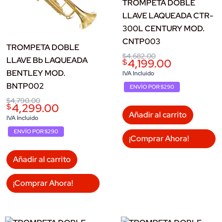
TROMPETA DOBLE
LLAVE LAQUEADA CTR-
300L CENTURY MOD.
CNTP003
TROMPETA DOBLE
Original
Current
$
4,682.00
LLAVE Bb LAQUEADA
4,199.00
$
price
price
BENTLEY MOD.
was:
is:
IVA Incluido
$4,682.00.
$4,199.00.
BNTP002
ENVÍO POR $290
Original
Current
$
4,790.00
4,299.00
$
price
price
Añadir al carrito
was:
is:
IVA Incluido
$4,790.00.
$4,299.00.
ENVÍO POR $290
¡Comprar Ahora!
Añadir al carrito
¡Comprar Ahora!