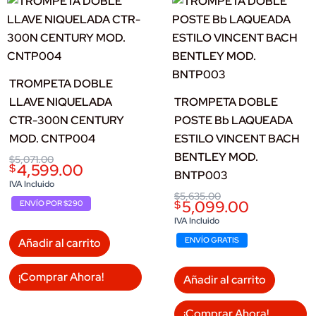
TROMPETA DOBLE
LLAVE NIQUELADA
TROMPETA DOBLE
CTR-300N CENTURY
POSTE Bb LAQUEADA
MOD. CNTP004
ESTILO VINCENT BACH
BENTLEY MOD.
Original
Current
$
5,071.00
4,599.00
$
price
price
BNTP003
was:
is:
IVA Incluido
$5,071.00.
$4,599.00.
Original
Current
$
5,635.00
5,099.00
$
ENVÍO POR $290
price
price
was:
is:
IVA Incluido
$5,635.00.
$5,099.00.
ENVÍO GRATIS
Añadir al carrito
¡Comprar Ahora!
Añadir al carrito
¡Comprar Ahora!