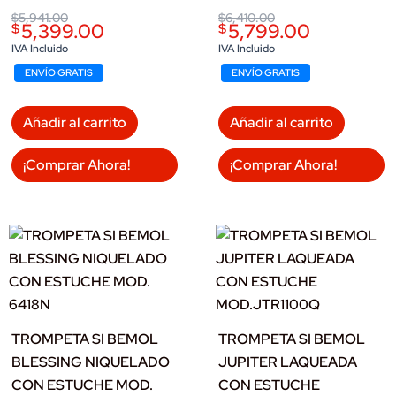
Original
Current
Original
Current
$
5,941.00
$
6,410.00
5,399.00
5,799.00
$
$
price
price
price
price
was:
is:
was:
is:
IVA Incluido
IVA Incluido
$5,941.00.
$5,399.00.
$6,410.00.
$5,799.00.
ENVÍO GRATIS
ENVÍO GRATIS
Añadir al carrito
Añadir al carrito
¡Comprar Ahora!
¡Comprar Ahora!
TROMPETA SI BEMOL
TROMPETA SI BEMOL
BLESSING NIQUELADO
JUPITER LAQUEADA
CON ESTUCHE MOD.
CON ESTUCHE