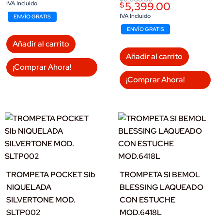
was:
is:
IVA Incluido
5,399.00
$
price
price
$6,695.00.
$5,999.00.
was:
is:
IVA Incluido
ENVÍO GRATIS
$6,008.00.
$5,399.00.
ENVÍO GRATIS
Añadir al carrito
Añadir al carrito
¡Comprar Ahora!
¡Comprar Ahora!
TROMPETA POCKET SIb
TROMPETA SI BEMOL
NIQUELADA
BLESSING LAQUEADO
SILVERTONE MOD.
CON ESTUCHE
SLTP002
MOD.6418L