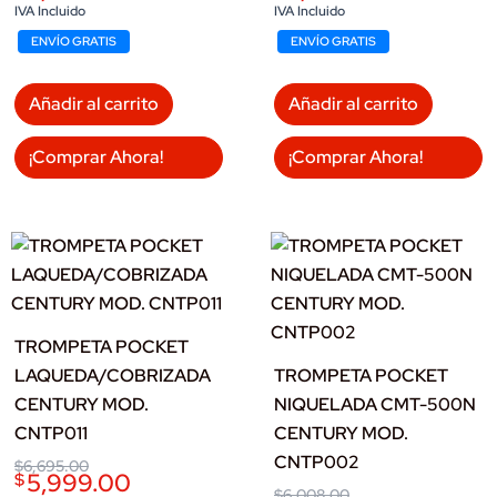
was:
is:
was:
is:
IVA Incluido
IVA Incluido
$7,143.00.
$6,399.00.
$5,742.00.
$5,199.00.
ENVÍO GRATIS
ENVÍO GRATIS
Añadir al carrito
Añadir al carrito
¡Comprar Ahora!
¡Comprar Ahora!
TROMPETA POCKET
LAQUEDA/COBRIZADA
TROMPETA POCKET
CENTURY MOD.
NIQUELADA CMT-500N
CNTP011
CENTURY MOD.
CNTP002
Original
Current
$
6,695.00
5,999.00
$
price
price
Original
Current
$
6,008.00