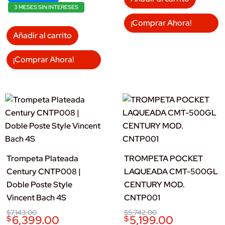
3 MESES SIN INTERESES
¡Comprar Ahora!
Añadir al carrito
¡Comprar Ahora!
Trompeta Plateada
TROMPETA POCKET
Century CNTP008 |
LAQUEADA CMT-500GL
Doble Poste Style
CENTURY MOD.
Vincent Bach 4S
CNTP001
Original
Current
Original
Current
$
7,143.00
$
5,742.00
6,399.00
5,199.00
$
$
price
price
price
price