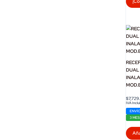
¡Co
RECE
DUAL 
INAL
MOD.
$
7,729
IVA Inclu
ENVÍO
3 MES
Aña