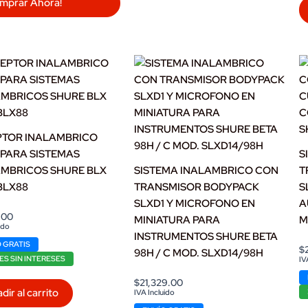
mprar Ahora!
PTOR INALAMBRICO
PARA SISTEMAS
S
AMBRICOS SHURE BLX
SISTEMA INALAMBRICO CON
T
BLX88
TRANSMISOR BODYPACK
S
SLXD1 Y MICROFONO EN
A
.00
MINIATURA PARA
M
ido
INSTRUMENTOS SHURE BETA
 GRATIS
$
98H / C MOD. SLXD14/98H
ES SIN INTERESES
IV
$
21,329.00
dir al carrito
IVA Incluido