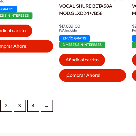
ido
VOCAL SHURE BETA58A
V
 GRATIS
MOD.GLXD24+/B58
M
ES SIN INTERESES
$
17,689.00
$
dir al carrito
IVA Incluido
IV
ENVÍO GRATIS
3 MESES SIN INTERESES
mprar Ahora!
Añadir al carrito
¡Comprar Ahora!
2
3
4
→