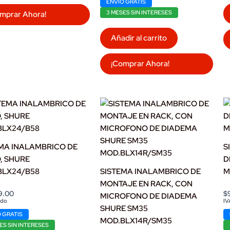
ENVÍO GRATIS
3 MESES SIN INTERESES
mprar Ahora!
Añadir al carrito
¡Comprar Ahora!
MA INALAMBRICO DE
S
, SHURE
D
BLX24/B58
SISTEMA INALAMBRICO DE
M
MONTAJE EN RACK, CON
9.00
$
MICROFONO DE DIADEMA
ido
IV
SHURE SM35
 GRATIS
MOD.BLX14R/SM35
ES SIN INTERESES