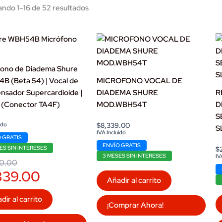
ndo 1–16 de 52 resultados
fono de Diadema Shure
B (Beta 54) | Vocal de
MICROFONO VOCAL DE
nsador Supercardioide |
DIADEMA SHURE
R
 (Conector TA4F)
MOD.WBH54T
D
S
l
t
ido
$
8,339.00
S
IVA Incluido
 GRATIS
ENVÍO GRATIS
.00.
.00.
ES SIN INTERESES
$
3 MESES SIN INTERESES
IV
0.00
339.00
Añadir al carrito
dir al carrito
¡Comprar Ahora!