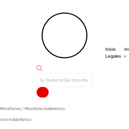
Inicio
In
Legales
Products
search
/
Micrófonos
/ Micrófono inalámbrico
ono inalámbrico