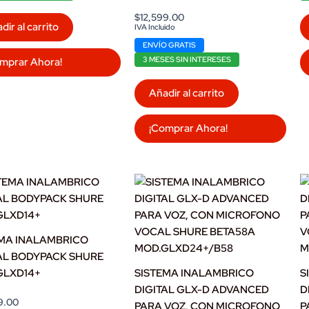
$
12,599.00
dir al carrito
IVA Incluido
ENVÍO GRATIS
3 MESES SIN INTERESES
mprar Ahora!
Añadir al carrito
¡Comprar Ahora!
EMA INALAMBRICO
AL BODYPACK SHURE
GLXD14+
SISTEMA INALAMBRICO
S
DIGITAL GLX-D ADVANCED
D
9.00
PARA VOZ, CON MICROFONO
P