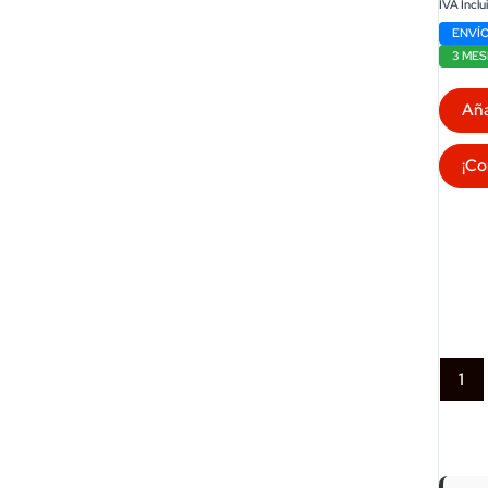
IVA Inclu
ENVÍO
3 MES
Aña
¡Co
1