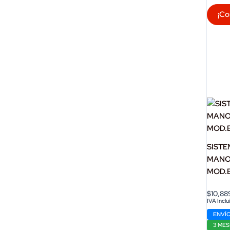
¡Co
SISTE
MANO
MOD.
$
10,88
IVA Inclu
ENVÍO
3 MES