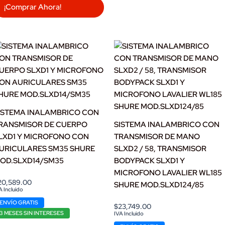
¡Comprar Ahora!
ISTEMA INALAMBRICO CON
RANSMISOR DE CUERPO
SISTEMA INALAMBRICO CON
LXD1 Y MICROFONO CON
TRANSMISOR DE MANO
URICULARES SM35 SHURE
SLXD2 / 58, TRANSMISOR
OD.SLXD14/SM35
BODYPACK SLXD1 Y
MICROFONO LAVALIER WL185
20,589.00
SHURE MOD.SLXD124/85
A Incluido
ENVÍO GRATIS
$
23,749.00
3 MESES SIN INTERESES
IVA Incluido